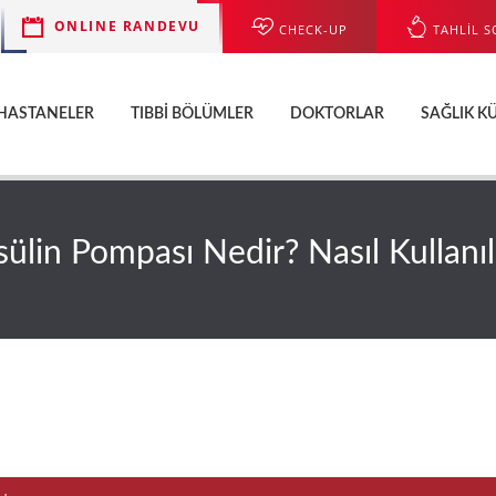
ONLINE RANDEVU
CHECK-UP
TAHLİL S
HASTANELER
TIBBI BÖLÜMLER
DOKTORLAR
SAĞLIK K
sülin Pompası Nedir? Nasıl Kullanıl