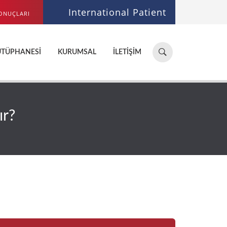
International Patient
ONUÇLARI
Hastane,
ÜTÜPHANESI
KURUMSAL
İLETIŞIM
doktor,
bölüm
ara...
ır?