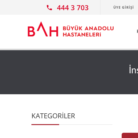
Ana icerige atla
444 3 703
ÜYE GIRIŞI
İn
KATEGORİLER