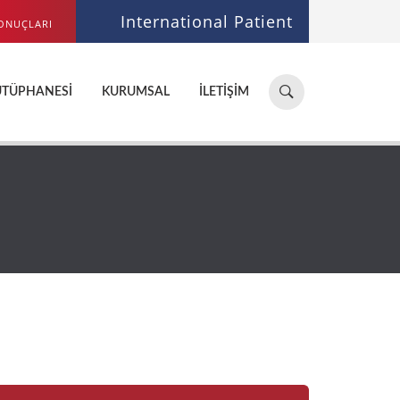
International Patient
ONUÇLARI
Hastane,
ÜTÜPHANESI
KURUMSAL
İLETIŞIM
doktor,
bölüm
ara...