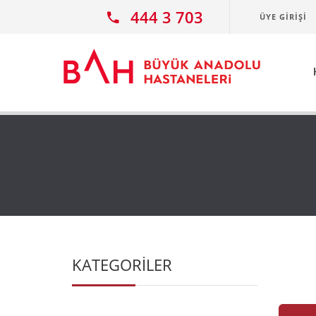
Ana icerige atla
444 3 703
ÜYE GIRIŞI
KATEGORİLER