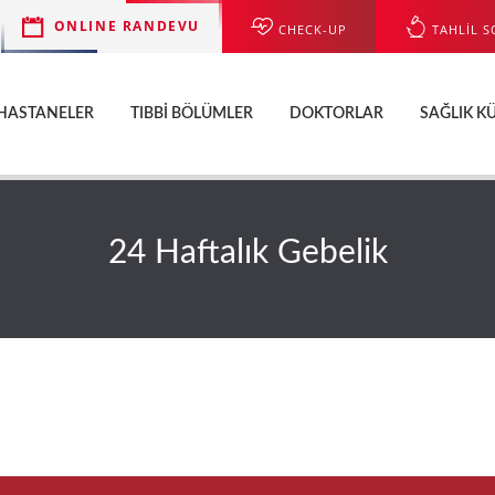
ONLINE RANDEVU
CHECK-UP
TAHLİL S
HASTANELER
TIBBI BÖLÜMLER
DOKTORLAR
SAĞLIK K
24 Haftalık Gebelik