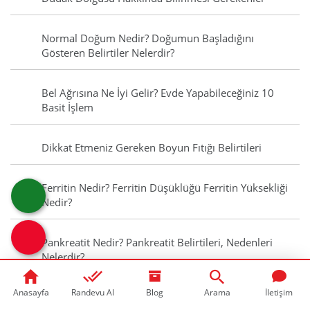
Normal Doğum Nedir? Doğumun Başladığını
Gösteren Belirtiler Nelerdir?
Bel Ağrısına Ne İyi Gelir? Evde Yapabileceğiniz 10
Basit İşlem
Dikkat Etmeniz Gereken Boyun Fıtığı Belirtileri
Ferritin Nedir? Ferritin Düşüklüğü Ferritin Yüksekliği
Nedir?
Pankreatit Nedir? Pankreatit Belirtileri, Nedenleri
Nelerdir?
Anasayfa
Randevu Al
Blog
Arama
İletişim
Obsesif Kompulsif Bozukluk Nedir? Obsesif Belirtileri