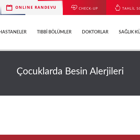
ONLINE RANDEVU
CHECK-UP
TAHLİL S
HASTANELER
TIBBI BÖLÜMLER
DOKTORLAR
SAĞLIK K
Çocuklarda Besin Alerjileri