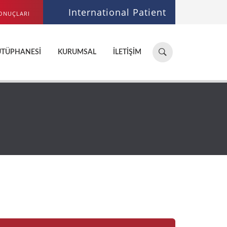
International Patient
ONUÇLARI
Hastane,
ÜTÜPHANESI
KURUMSAL
İLETIŞIM
doktor,
bölüm
ara...