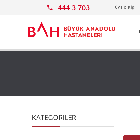
Ana icerige atla
444 3 703
ÜYE GIRIŞI
KATEGORİLER