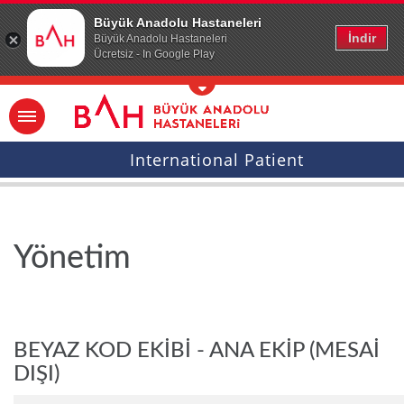
Ana icerige atla
Büyük Anadolu Hastaneleri
İndir
Büyük Anadolu Hastaneleri
Ücretsiz - In Google Play
International Patient
Yönetim
BEYAZ KOD EKİBİ - ANA EKİP (MESAİ
DIŞI)