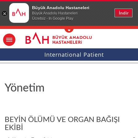
Ana icerige atla
Büyük Anadolu Hastaneleri
İndir
Büyük Anadolu Hastaneleri
Ücretsiz - In Google Play
International Patient
Yönetim
BEYİN ÖLÜMÜ VE ORGAN BAĞIŞI
EKİBİ