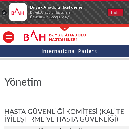
Ana icerige atla
Büyük Anadolu Hastaneleri
İndir
Büyük Anadolu Hastaneleri
Ücretsiz - In Google Play
International Patient
Yönetim
HASTA GÜVENLİĞİ KOMİTESİ (KALİTE
İYİLEŞTİRME VE HASTA GÜVENLİĞİ)