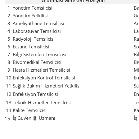
Olunması Gereken Pozisyon
1
Yönetim Temsilcisi
Ba
2
Yönetim Yetkilisi
Ge
3
Ameliyathane Temsilcisi
An
4
Laboratuvar Temsilcisi
La
5
Radyoloji Temsilcisi
Ra
6
Eczane Temsilcisi
So
7
Bilgi Sistemleri Temsilcisi
Bi
8
Biyomedikal Temsilcisi
Bi
9
Hasta Hizmetleri Temsilcisi
Mi
10
Enfeksiyon Kontrol Temsilcisi
En
11
Sağlık Bakım Hizmetleri Yetkilisi
Sa
12
Enfeksiyon Temsilcisi
En
13
Teknik Hizmetler Temsilcisi
Te
14
Kalite Temsilcisi
Ka
İş Güvenliği Uzmanı
İş
15