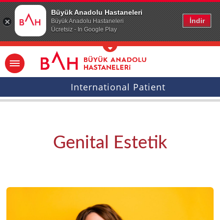
Ana icerige atla
Büyük Anadolu Hastaneleri
İndir
Büyük Anadolu Hastaneleri
Ücretsiz - In Google Play
International Patient
Genital Estetik