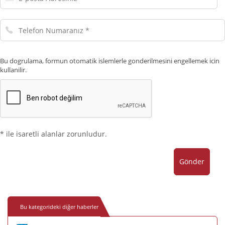
posta
Adresiniz
Telefon
Numaranız
Bu dogrulama, formun otomatik islemlerle gonderilmesini engellemek icin
kullanilir.
* ile isaretli alanlar zorunludur.
Gönder
Bu kategorideki diğer haberler