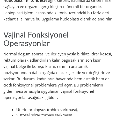
Hudoplasti (Klitoris Estetiği)
: Klitoris, kadınlarda cinsel hazzı
sağlayan ve orgazmı gerçekleştiren önemli bir organdır.
Labioplasti işlemi esnasında klitoris üzerindeki bu fazla deri
katlantısı alınır ve bu uygulama hudoplasti olarak adlandırılır.
Vajinal Fonksiyonel
Operasyonlar
Normal doğum sonrası ve ilerleyen yaşla birlikte idrar kesesi,
rektum olarak adlandırılan kalın bağırsakların son kısmı,
vajinal bölge ile komşu kısmı, rahmin anatomik
pozisyonundan daha aşağıda olacak şekilde yer değiştirir ve
sarkar. Bu durum, kadınların hayatında hem estetik hem de
ciddi fonksiyonel problemlere yol açar. Bu problemlerin
giderilmesi amacıyla uygulanan vajinal fonksiyonel
operasyonlar aşağıdaki gibidir:
Uterin prolapsus (rahim sarkması),
Sistosel (idrar torbası sarkması),