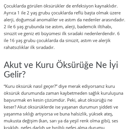
Çocuklarda görülen öksürükler de enfeksiyon kaynaklıdır.
Ayrıca 1 ile 2 yaş grubu çocuklarda reflü başta olmak üzere
alerji, doğumsal anomaliler ve astım da nedenler arasındadır.
2 ile 6 yaş grubunda ise astım, alerji, bademcik iltihabı,
sinüzit ve geniz eti büyümesi ilk sıradaki nedenlerdendir. 6
ile 16 yaş grubu çocuklarda da sinüzit, astım ve alerjik
rahatsızlıklar ilk sıradadır.
Akut ve Kuru Öksürüğe Ne İyi
Gelir?
“Kuru öksürük nasıl geçer?” diye merak ediyorsanız kuru
öksürük durumunda zaman kaybetmeden sağlık kuruluşuna
başvurmak en kesin çözümdür. Peki, akut öksürüğü ne
keser? Akut öksürüklerde ise yaşanan durumun şiddeti ve
yaşanma sıklığı artıyorsa ve buna halsizlik, yüksek ateş,
mukusta değişim (kan, sarı ya da yeşil renk olma gibi), ses
kısıklığı, nefes darlığı ve hırıltılı nefes alma durumu