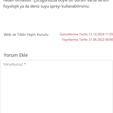
neden olmasıdır. Çocuğunuzda böyle bir durum varsa serum
fizyolojik ya da deniz suyu spreyi kullanabilirsiniz.
Web ve Tıbbi Yayın Kurulu
Güncellenme Tarihi:
12.10.2024 11:55
Yayınlanma Tarihi:
21.06.2022 00:00
Yorumlar
Yorum Ekle
Yorumunuz