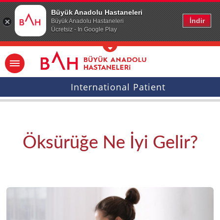
Ana icerige atla
Büyük Anadolu Hastaneleri
İndir
Büyük Anadolu Hastaneleri
Ücretsiz - In Google Play
International Patient
Öksürüğe Ne İyi Gelir?