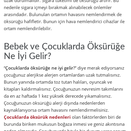
uzak durulmalıdır. Sigara tüketimi de öksürüğü artırır. Bu
nedenle sigara içmeyi bırakmak alınabilecek önlemler
arasındadır. Bulunulan ortamın havasını nemlendirmek de
öksürüğü hafifletir. Bunun için hava nemlendirici cihazlar ile
ortam nemlendirilebilir.
Bebek ve Çocuklarda Öksürüğe
Ne İyi Gelir?
“
Çocuklarda öksürüğe ne iyi gelir
?” diye merak ediyorsanız
çocuğunuz alerjikse alerjen ortamlardan uzak tutmalısınız.
Bunun yanında ortamda toz tutan halıları, oyuncak ve
kitapları kaldırmalısınız. Çocuğunuzun nevresim takımlarını
da en az haftada 1 kez yüksek derecede yıkamalısınız.
Çocuğunuzun öksürüğü alerji dışında nedenlerden
kaynaklanıyorsa ortam havasını nemlendirmelisiniz.
Çocuklarda öksürük nedenleri
olan faktörlerden biri de
burunda biriken mukusun boğaza inmesi ve geniz akıntısına