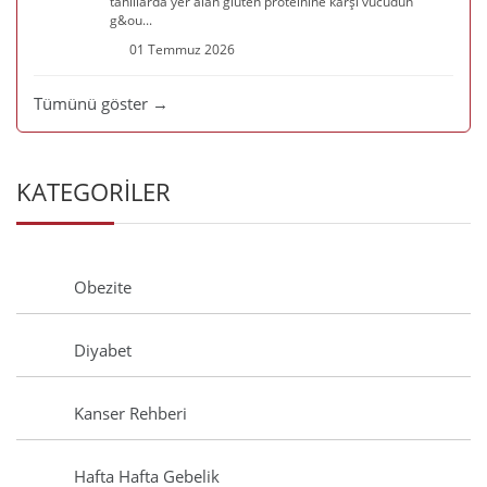
tahıllarda yer alan gluten proteinine karşı vücudun
g&ou...
01 Temmuz 2026
Tümünü göster →
KATEGORİLER
Obezite
Diyabet
Kanser Rehberi
Hafta Hafta Gebelik