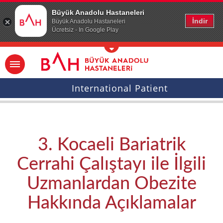
Ana icerige atla
Büyük Anadolu Hastaneleri
İndir
Büyük Anadolu Hastaneleri
Ücretsiz - In Google Play
International Patient
3. Kocaeli Bariatrik
Cerrahi Çalıştayı ile İlgili
Uzmanlardan Obezite
Hakkında Açıklamalar