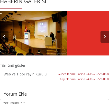
HABERİN GALERİSİ
Tümünü göster →
Web ve Tıbbi Yayın Kurulu
Güncellenme Tarihi:
24.10.2022 00:00
Yayınlanma Tarihi:
24.10.2022 00:00
Yorumlar
Yorum Ekle
Yorumunuz