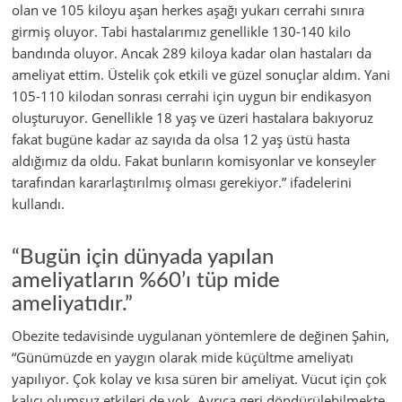
olan ve 105 kiloyu aşan herkes aşağı yukarı cerrahi sınıra
girmiş oluyor. Tabi hastalarımız genellikle 130-140 kilo
bandında oluyor. Ancak 289 kiloya kadar olan hastaları da
ameliyat ettim. Üstelik çok etkili ve güzel sonuçlar aldım. Yani
105-110 kilodan sonrası cerrahi için uygun bir endikasyon
oluşturuyor. Genellikle 18 yaş ve üzeri hastalara bakıyoruz
fakat bugüne kadar az sayıda da olsa 12 yaş üstü hasta
aldığımız da oldu. Fakat bunların komisyonlar ve konseyler
tarafından kararlaştırılmış olması gerekiyor.” ifadelerini
kullandı.
“Bugün için dünyada yapılan
ameliyatların %60’ı tüp mide
ameliyatıdır.”
Obezite tedavisinde uygulanan yöntemlere de değinen Şahin,
“Günümüzde en yaygın olarak mide küçültme ameliyatı
yapılıyor. Çok kolay ve kısa süren bir ameliyat. Vücut için çok
kalıcı olumsuz etkileri de yok. Ayrıca geri döndürülebilmekte