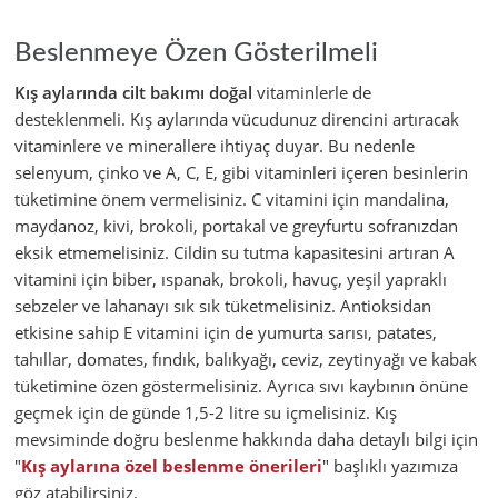
Beslenmeye Özen Gösterilmeli
Kış aylarında cilt bakımı doğal
vitaminlerle de
desteklenmeli. Kış aylarında vücudunuz direncini artıracak
vitaminlere ve minerallere ihtiyaç duyar. Bu nedenle
selenyum, çinko ve A, C, E, gibi vitaminleri içeren besinlerin
tüketimine önem vermelisiniz. C vitamini için mandalina,
maydanoz, kivi, brokoli, portakal ve greyfurtu sofranızdan
eksik etmemelisiniz. Cildin su tutma kapasitesini artıran A
vitamini için biber, ıspanak, brokoli, havuç, yeşil yapraklı
sebzeler ve lahanayı sık sık tüketmelisiniz. Antioksidan
etkisine sahip E vitamini için de yumurta sarısı, patates,
tahıllar, domates, fındık, balıkyağı, ceviz, zeytinyağı ve kabak
tüketimine özen göstermelisiniz. Ayrıca sıvı kaybının önüne
geçmek için de günde 1,5-2 litre su içmelisiniz. Kış
mevsiminde doğru beslenme hakkında daha detaylı bilgi için
"
Kış aylarına özel beslenme önerileri
" başlıklı yazımıza
göz atabilirsiniz.