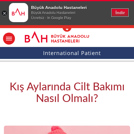
Ana icerige atla
Büyük Anadolu Hastaneleri
İndir
Büyük Anadolu Hastaneleri
Ücretsiz - In Google Play
International Patient
Kış Aylarında Cilt Bakımı
Nasıl Olmalı?