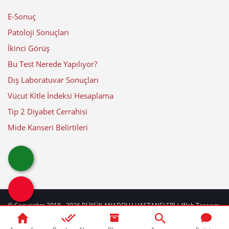
E-Sonuç
Patoloji Sonuçları
İkinci Görüş
Bu Test Nerede Yapılıyor?
Dış Laboratuvar Sonuçları
Vücut Kitle İndeksi Hesaplama
Tip 2 Diyabet Cerrahisi
Mide Kanseri Belirtileri
© Copyrights 2018 - 2026
BÜYÜK ANADOLU HASTANELERİ
| Web Tasarım
by
web
beyaz
|
Güncelleme Tarihi: 10-08-2026