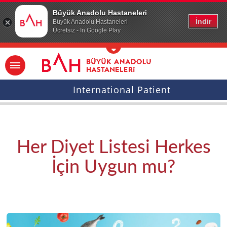
Ana icerige atla
Büyük Anadolu Hastaneleri
İndir
Büyük Anadolu Hastaneleri
Ücretsiz - In Google Play
International Patient
Her Diyet Listesi Herkes
İçin Uygun mu?