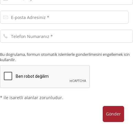
Soyadınız
E-
posta
Adresiniz
Telefon
Numaranız
Bu dogrulama, formun otomatik islemlerle gonderilmesini engellemek icin
kullanilir.
* ile isaretli alanlar zorunludur.
Gönder