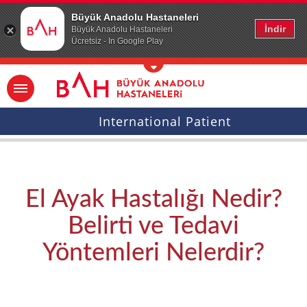
Ana icerige atla
Büyük Anadolu Hastaneleri
İndir
Büyük Anadolu Hastaneleri
Ücretsiz - In Google Play
International Patient
El Ayak Hastalığı Nedir?
Belirti ve Tedavi
Yöntemleri Nelerdir?