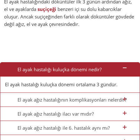
El ayak hastalığındaki döküntüler ilk 3 günün ardından ağız,
el ve ayaklarda
suçiçeği
benzeri içi su dolu kabarcıklar
oluşur. Ancak suçiçeğinden farklı olarak döküntüler gövdede
değil ağız, el ve ayak çevresindedir.
Sık
Sorulan
El ayak hastalığı kuluçka dönemi nedir?
Sorular
El ayak hastalığı kuluçka dönemi ortalama 3 gündür.
El ayak ağız hastalığının komplikasyonları nelerdir?
El ayak ağız hastalığı ilacı var mıdır?
El ayak ağız hastalığı ile 6. hastalık aynı mı?