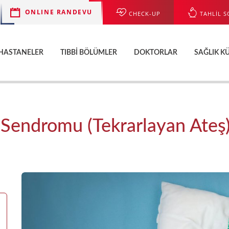
ONLINE RANDEVU
CHECK-UP
TAHLİL S
HASTANELER
TIBBI BÖLÜMLER
DOKTORLAR
SAĞLIK K
Sendromu (Tekrarlayan Ateş)