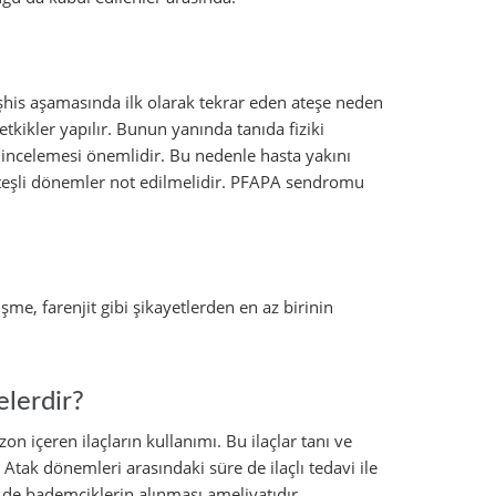
şhis aşamasında ilk olarak tekrar eden ateşe neden
etkikler yapılır. Bunun yanında tanıda fiziki
incelemesi önemlidir. Bu nedenle hasta yakını
ateşli dönemler not edilmelidir. PFAPA sendromu
şme, farenjit gibi şikayetlerden en az birinin
lerdir?
on içeren ilaçların kullanımı. Bu ilaçlar tanı ve
 Atak dönemleri arasındaki süre de ilaçlı tedavi ile
vi de bademciklerin alınması ameliyatıdır.