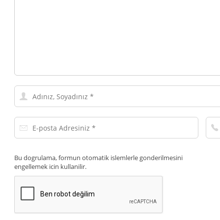
Adınız,
Soyadınız
E-
Tel
posta
Num
Adresiniz
Bu dogrulama, formun otomatik islemlerle gonderilmesini
engellemek icin kullanilir.