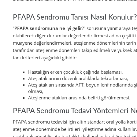
PFAPA Sendromu Tanısı Nasıl Konulur?
“
PFAPA sendromuna ne iyi gelir
?” sorusuna yanıt araya te
olabilecek diğer durumlar değerlendirilirmesi adına çeşitli t
muayene değerlendirmeleri, ateşlenme dönemlerinin tarih 
tarafından ateşlenme dönemleri takip edilmeli ve yüksek 
tanı kriterleri aşağıdaki gibidir:
Hastalığın erken çocukluk çağında başlaması,
Ateş ataklarının düzenli aralıklarla tekrarlaması,
Ateş atakları sırasında AFT, boyun lenf nodlarında şi
olması,
Ateşlenme atakları arasında belirti görülmemesi.
PFAPA Sendromu Tedavi Yöntemleri Ne
PFAPA sendromu tedavisi için altın standart oral yolla kortiz
ateşlenme döneminde belirtileri iyileştirme adına kullanılır.
uzatılarak yönetilir. Bu hastalıkta kullanılan bir diğer teda