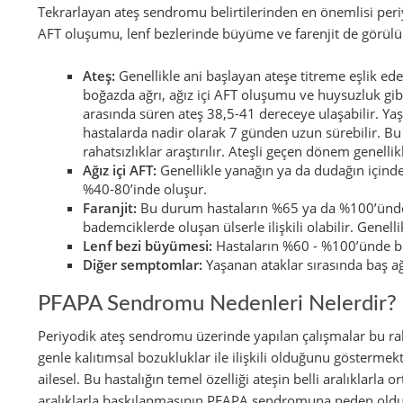
Tekrarlayan ateş sendromu belirtilerinden en önemlisi peri
AFT oluşumu, lenf bezlerinde büyüme ve farenjit de görülür. 
Ateş:
Genellikle ani başlayan ateşe titreme eşlik edeb
boğazda ağrı, ağız içi AFT oluşumu ve huysuzluk gibi b
arasında süren ateş 38,5-41 dereceye ulaşabilir. Y
hastalarda nadir olarak 7 günden uzun sürebilir. 
rahatsızlıklar araştırılır. Ateşli geçen dönem genellik
Ağız içi AFT:
Genellikle yanağın ya da dudağın için
%40-80’inde oluşur.
Faranjit:
Bu durum hastaların %65 ya da %100’ünde gö
bademciklerde oluşan ülserle ilişkili olabilir. Genellikl
Lenf bezi büyümesi:
Hastaların %60 - %100’ünde bo
Diğer semptomlar:
Yaşanan ataklar sırasında baş ağr
PFAPA Sendromu Nedenleri Nelerdir?
Periyodik ateş sendromu üzerinde yapılan çalışmalar bu rah
genle kalıtımsal bozukluklar ile ilişkili olduğunu gösterm
ailesel. Bu hastalığın temel özelliği ateşin belli aralıklarla 
aralıklarla baskılanmasının PFAPA sendromuna neden olduğ