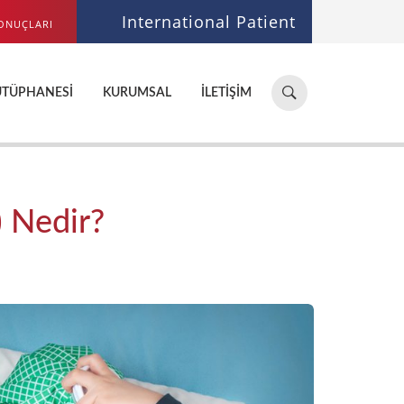
International Patient
ONUÇLARI
Hastane,
ÜTÜPHANESI
KURUMSAL
İLETIŞIM
doktor,
bölüm
ara...
 Nedir?