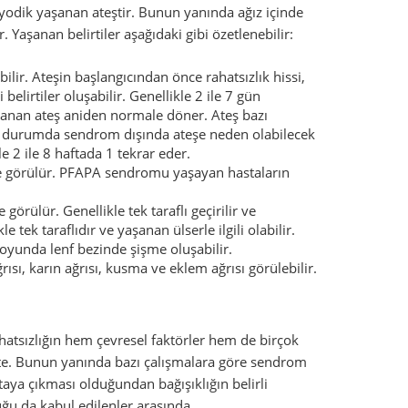
yodik yaşanan ateştir. Bunun yanında ağız içinde
Yaşanan belirtiler aşağıdaki gibi özetlenebilir:
ilir. Ateşin başlangıcından önce rahatsızlık hissi,
elirtiler oluşabilir. Genellikle 2 ile 7 gün
aşanan ateş aniden normale döner. Ateş bazı
Bu durumda sendrom dışında ateşe neden olabilecek
le 2 ile 8 haftada 1 tekrar eder.
de görülür. PFAPA sendromu yaşayan hastaların
rülür. Genellikle tek taraflı geçirilir ve
e tek taraflıdır ve yaşanan ülserle ilgili olabilir.
yunda lenf bezinde şişme oluşabilir.
ısı, karın ağrısı, kusma ve eklem ağrısı görülebilir.
atsızlığın hem çevresel faktörler hem de birçok
ekte. Bunun yanında bazı çalışmalara göre sendrom
ortaya çıkması olduğundan bağışıklığın belirli
u da kabul edilenler arasında.