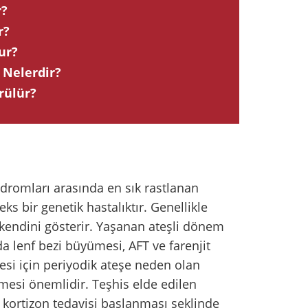
r?
r?
ur?
 Nelerdir?
rülür?
ndromları arasında en sık rastlanan
s bir genetik hastalıktır. Genellikle
kendini gösterir. Yaşanan ateşli dönem
nda lenf bezi büyümesi, AFT ve farenjit
mesi için periyodik ateşe neden olan
lmesi önemlidir. Teşhis elde edilen
a kortizon tedavisi başlanması şeklinde