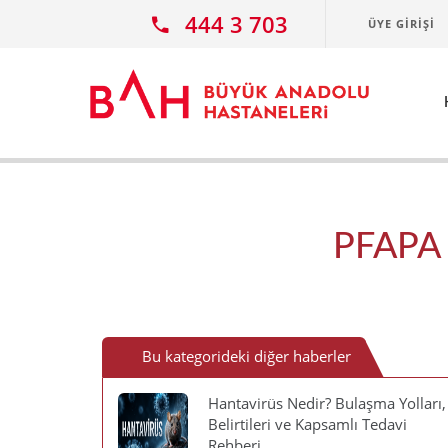
Ana icerige atla
444 3 703
ÜYE GIRIŞI
PFAPA 
Bu kategorideki diğer haberler
Hantavirüs Nedir? Bulaşma Yolları,
Belirtileri ve Kapsamlı Tedavi
Rehberi