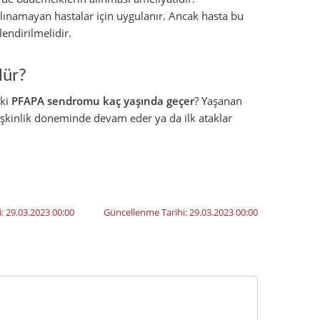
alınamayan hastalar için uygulanır. Ancak hasta bu
endirilmelidir.
lür?
eki
PFAPA sendromu kaç yaşında geçer
? Yaşanan
erişkinlik döneminde devam eder ya da ilk ataklar
i:
29.03.2023 00:00
Güncellenme Tarihi:
29.03.2023 00:00