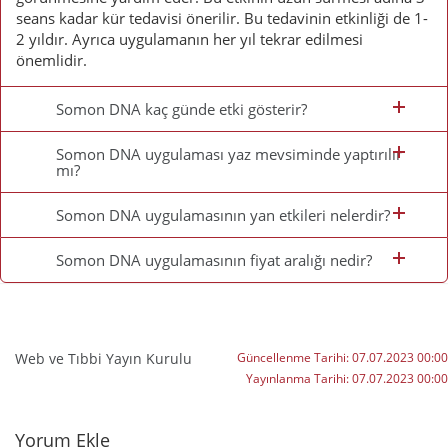
seans kadar kür tedavisi önerilir. Bu tedavinin etkinliği de 1-
2 yıldır. Ayrıca uygulamanın her yıl tekrar edilmesi
önemlidir.
Somon DNA kaç günde etki gösterir?
Somon DNA uygulaması yaz mevsiminde yaptırılır
mı?
Somon DNA uygulamasının yan etkileri nelerdir?
Somon DNA uygulamasının fiyat aralığı nedir?
Web ve Tıbbi Yayın Kurulu
Güncellenme Tarihi:
07.07.2023 00:00
Yayınlanma Tarihi:
07.07.2023 00:00
Yorumlar
Yorum Ekle