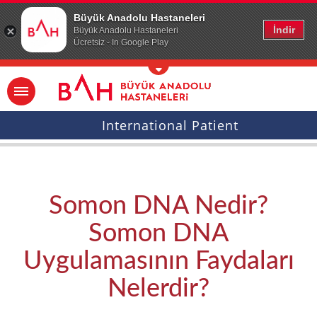
Ana icerige atla
Büyük Anadolu Hastaneleri
İndir
Büyük Anadolu Hastaneleri
Ücretsiz - In Google Play
International Patient
Somon DNA Nedir?
Somon DNA
Uygulamasının Faydaları
Nelerdir?