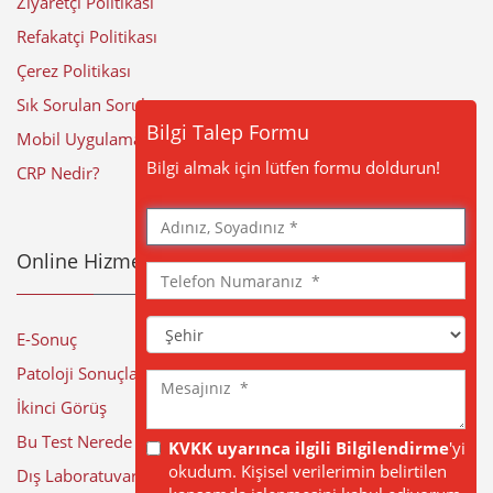
Ziyaretçi Politikası
Refakatçi Politikası
Çerez Politikası
Sık Sorulan Sorular
Bilgi Talep Formu
Mobil Uygulama
Bilgi almak için lütfen formu doldurun!
CRP Nedir?
Adınız,
Soyadınız
Online Hizmetler
Telefon
Numaranız
Şehir
E-Sonuç
Patoloji Sonuçları
Mesajınız
İkinci Görüş
Bu Test Nerede Yapılıyor?
KVKK uyarınca ilgili Bilgilendirme
'yi
okudum. Kişisel verilerimin belirtilen
Dış Laboratuvar Sonuçları