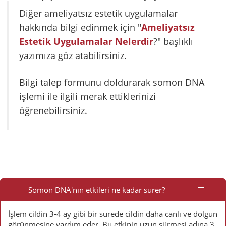
Diğer ameliyatsız estetik uygulamalar
hakkında bilgi edinmek için "
Ameliyatsız
Estetik Uygulamalar Nelerdir
?" başlıklı
yazımıza göz atabilirsiniz.
Bilgi talep formunu doldurarak somon DNA
işlemi ile ilgili merak ettiklerinizi
öğrenebilirsiniz.
Sık
Sorulan
Somon DNA'nın etkileri ne kadar sürer?
Sorular
İşlem cildin 3-4 ay gibi bir sürede cildin daha canlı ve dolgun
görünmesine yardım eder. Bu etkinin uzun sürmesi adına 3