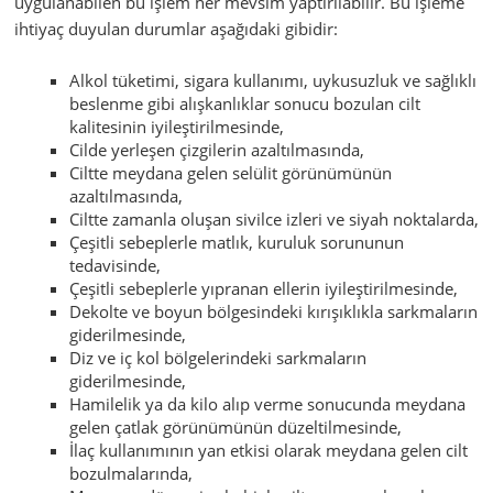
uygulanabilen bu işlem her mevsim yaptırılabilir. Bu işleme
ihtiyaç duyulan durumlar aşağıdaki gibidir:
Alkol tüketimi, sigara kullanımı, uykusuzluk ve sağlıklı
beslenme gibi alışkanlıklar sonucu bozulan cilt
kalitesinin iyileştirilmesinde,
Cilde yerleşen çizgilerin azaltılmasında,
Ciltte meydana gelen selülit görünümünün
azaltılmasında,
Ciltte zamanla oluşan sivilce izleri ve siyah noktalarda,
Çeşitli sebeplerle matlık, kuruluk sorununun
tedavisinde,
Çeşitli sebeplerle yıpranan ellerin iyileştirilmesinde,
Dekolte ve boyun bölgesindeki kırışıklıkla sarkmaların
giderilmesinde,
Diz ve iç kol bölgelerindeki sarkmaların
giderilmesinde,
Hamilelik ya da kilo alıp verme sonucunda meydana
gelen çatlak görünümünün düzeltilmesinde,
İlaç kullanımının yan etkisi olarak meydana gelen cilt
bozulmalarında,