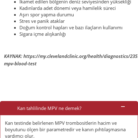
İkamet edilen bölgenin deniz seviyesinden yüksekliği
Kadınlarda adet dönemi veya hamilelik süreci
Aşırı spor yapma durumu
Stres ve panik ataklar
Doğum kontrol hapları ve bazı ilaçların kullanımı
Sigara içme alışkanlığı
KAYNAK: https://my.clevelandclinic.org/health/diagnostics/235
mpv-blood-test
Sık
Sorulan
Kan tahlilinde MPV ne demek?
Sorular
Kan testinde belirlenen MPV trombositlerin hacim ve
boyutunu ölçen bir parametredir ve kanın pıhtılaşmasına
yardımcı olur.