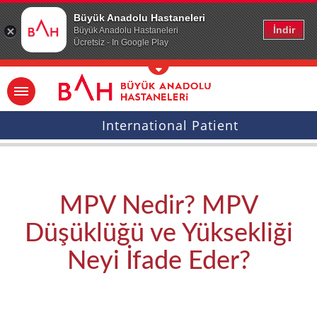
Ana icerige atla
Büyük Anadolu Hastaneleri
İndir
Büyük Anadolu Hastaneleri
Ücretsiz - In Google Play
International Patient
MPV Nedir? MPV
Düşüklüğü ve Yüksekliği
Neyi İfade Eder?