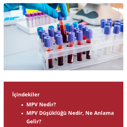
2023
İçindekiler
MPV Nedir?
MPV Düşüklüğü Nedir, Ne Anlama
Gelir?