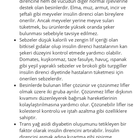
direncine hem de vücudun diğer normal işlevlerine
destek olan besinlerdir. Elma, muz, armut, incir ve
şeftali gibi meyveler insülin direnci olan bireylere
önerilir. Ancak meyveler yerine meyve suları
tüketmek, bu ürünlerde yüksek oranda şeker
bulunması sebebiyle tavsiye edilmez.
Sebzeler düşük kalorili ve zengin lif içeriği olan
bitkisel gıdalar olup insülin direnci hastalarının kan
şekeri düzeyini kontrol etmede yardımcı olabilir.
Domates, kuşkonmaz, taze fasulye, havuç, ıspanak
gibi yeşil yapraklı sebzeler ve brokoli gibi turpgiller
insülin direnci diyetinde hastaların tüketmesi için
önerilen sebzelerdir.
Besinlerde bulunan lifler çözünür ve çözünmez lifler
olmak üzere iki gruba ayrılır. Çözünmez lifler dışkının
kıvamını düzenleyerek bağırsak hareketlerinin
kolaylaştırılmasına yardımcı olur. Çözünebilir lifler ise
kolesterol kontrolü ve iştah azaltma gibi özelliklere
sahiptir.
Trans yağ asidi diyabetin oluşumunu tetikleyen bir
faktör olarak insülin direncini artırabilir. İnsülin
direncini aşmak adına kızartma gibi pişirme