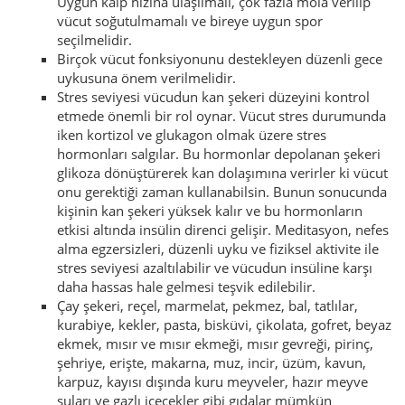
Uygun kalp hızına ulaşılmalı, çok fazla mola verilip
vücut soğutulmamalı ve bireye uygun spor
seçilmelidir.
Birçok vücut fonksiyonunu destekleyen düzenli gece
uykusuna önem verilmelidir.
Stres seviyesi vücudun kan şekeri düzeyini kontrol
etmede önemli bir rol oynar. Vücut stres durumunda
iken kortizol ve glukagon olmak üzere stres
hormonları salgılar. Bu hormonlar depolanan şekeri
glikoza dönüştürerek kan dolaşımına verirler ki vücut
onu gerektiği zaman kullanabilsin. Bunun sonucunda
kişinin kan şekeri yüksek kalır ve bu hormonların
etkisi altında insülin direnci gelişir. Meditasyon, nefes
alma egzersizleri, düzenli uyku ve fiziksel aktivite ile
stres seviyesi azaltılabilir ve vücudun insüline karşı
daha hassas hale gelmesi teşvik edilebilir.
Çay şekeri, reçel, marmelat, pekmez, bal, tatlılar,
kurabiye, kekler, pasta, bisküvi, çikolata, gofret, beyaz
ekmek, mısır ve mısır ekmeği, mısır gevreği, pirinç,
şehriye, erişte, makarna, muz, incir, üzüm, kavun,
karpuz, kayısı dışında kuru meyveler, hazır meyve
suları ve gazlı içecekler gibi gıdalar mümkün