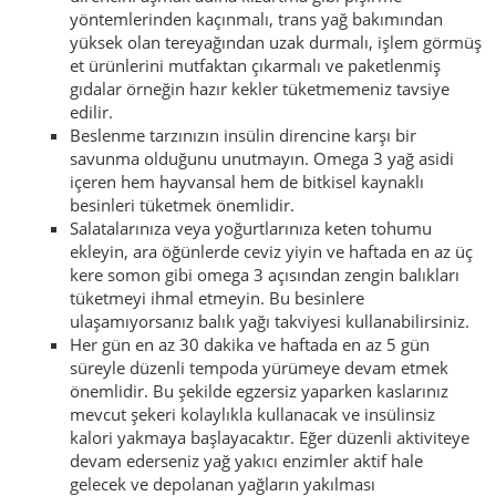
yöntemlerinden kaçınmalı, trans yağ bakımından
yüksek olan tereyağından uzak durmalı, işlem görmüş
et ürünlerini mutfaktan çıkarmalı ve paketlenmiş
gıdalar örneğin hazır kekler tüketmemeniz tavsiye
edilir.
Beslenme tarzınızın insülin direncine karşı bir
savunma olduğunu unutmayın. Omega 3 yağ asidi
içeren hem hayvansal hem de bitkisel kaynaklı
besinleri tüketmek önemlidir.
Salatalarınıza veya yoğurtlarınıza keten tohumu
ekleyin, ara öğünlerde ceviz yiyin ve haftada en az üç
kere somon gibi omega 3 açısından zengin balıkları
tüketmeyi ihmal etmeyin. Bu besinlere
ulaşamıyorsanız balık yağı takviyesi kullanabilirsiniz.
Her gün en az 30 dakika ve haftada en az 5 gün
süreyle düzenli tempoda yürümeye devam etmek
önemlidir. Bu şekilde egzersiz yaparken kaslarınız
mevcut şekeri kolaylıkla kullanacak ve insülinsiz
kalori yakmaya başlayacaktır. Eğer düzenli aktiviteye
devam ederseniz yağ yakıcı enzimler aktif hale
gelecek ve depolanan yağların yakılması