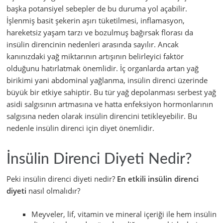
başka potansiyel sebepler de bu duruma yol açabilir.
İşlenmiş basit şekerin aşırı tüketilmesi, inflamasyon,
hareketsiz yaşam tarzı ve bozulmuş bağırsak florası da
insülin direncinin nedenleri arasında sayılır. Ancak
kanınızdaki yağ miktarının artışının belirleyici faktör
olduğunu hatırlatmak önemlidir. İç organlarda artan yağ
birikimi yani abdominal yağlanma, insülin direnci üzerinde
büyük bir etkiye sahiptir. Bu tür yağ depolanması serbest yağ
asidi salgısının artmasına ve hatta enfeksiyon hormonlarının
salgısına neden olarak insülin direncini tetikleyebilir. Bu
nedenle insülin direnci için diyet önemlidir.
İnsülin Direnci Diyeti Nedir?
Peki insülin direnci diyeti nedir?
En etkili insülin direnci
diyeti
nasıl olmalıdır?
Meyveler, lif, vitamin ve mineral içeriği ile hem insülin