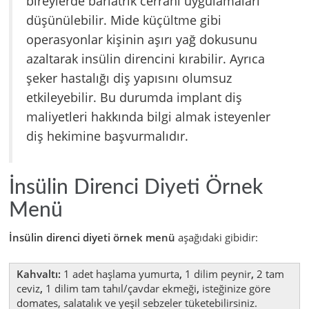
bireylerde bariatrik cerrahi uygulamaları
düşünülebilir. Mide küçültme gibi
operasyonlar kişinin aşırı yağ dokusunu
azaltarak insülin direncini kırabilir. Ayrıca
şeker hastalığı diş yapısını olumsuz
etkileyebilir. Bu durumda implant diş
maliyetleri hakkında bilgi almak isteyenler
diş hekimine başvurmalıdır.
İnsülin Direnci Diyeti Örnek
Menü
İnsülin direnci diyeti örnek menü
aşağıdaki gibidir:
Kahvaltı:
1 adet haşlama yumurta
,
1 dilim peynir
,
2 tam
ceviz
,
1 dilim tam tahıl/çavdar ekmeği
,
isteğinize göre
domates, salatalık ve yeşil sebzeler tüketebilirsiniz.