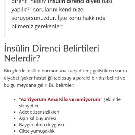
direnci nedir?
İnsülin direnci diyeti
nasıl
yapılır?" sorularını kendinize
soruyorsunuzdur. İşte konu hakkında
bilmeniz gerekenler:
İnsülin Direnci Belirtileri
Nelerdir?
Bireylerde insülin hormonuna karşı direnç geliştikten sonra
diyabet (şeker hastalığı) tablosuyla paralel bir dizi belirti ve
bulgu meydana gelir. Bu belirtiler:
"
Az Yiyorum Ama Kilo veremiyorum
" şeklinde
şikayetler
Adet düzensizlikleri
Aşırı kıl büyümesi
Baygın olma duygusu
Ciltte yumuşaklık