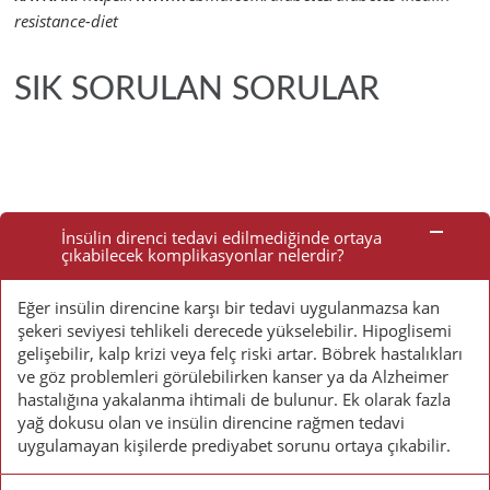
resistance-diet
SIK SORULAN SORULAR
Sık
Sorulan
İnsülin direnci tedavi edilmediğinde ortaya
çıkabilecek komplikasyonlar nelerdir?
Sorular
Eğer insülin direncine karşı bir tedavi uygulanmazsa kan
şekeri seviyesi tehlikeli derecede yükselebilir. Hipoglisemi
gelişebilir, kalp krizi veya felç riski artar. Böbrek hastalıkları
ve göz problemleri görülebilirken kanser ya da Alzheimer
hastalığına yakalanma ihtimali de bulunur. Ek olarak fazla
yağ dokusu olan ve insülin direncine rağmen tedavi
uygulamayan kişilerde prediyabet sorunu ortaya çıkabilir.