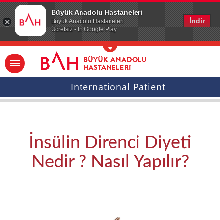
Ana icerige atla
Büyük Anadolu Hastaneleri
İndir
Büyük Anadolu Hastaneleri
Ücretsiz - In Google Play
International Patient
İnsülin Direnci Diyeti
Nedir ? Nasıl Yapılır?