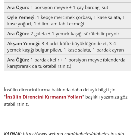
Ara Öğün:
1 porsiyon meyve + 1 çay bardağı süt
Öğle Yemeği:
1 kepçe mercimek çorbası
,
1 kase salata
,
1
kase yoğurt
,
1 dilim tam tahıl ekmeği
Ara Öğün:
2 galeta + 1 yemek kaşığı sürülebilir peynir
Akşam Yemeği:
3-4 adet köfte büyüklüğünde et
,
3-4
yemek kaşığı bulgur pilavı
,
1 kase salata
,
1 bardak ayran
Ara Öğün:
1 bardak kefir + 1 porsiyon meyve (blenderda
karıştırarak da tüketebilirsiniz.)
İnsülin direncini kırma hakkında daha detaylı bilgi için
"
İnsülin Direncini Kırmanın Yolları
" başlıklı yazımıza göz
atabilirsiniz.
KAYNAK:
https://www.webmd.com/diabetes/diabetes-insulin-