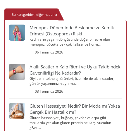
Bu kategorideki diğer haberler
Menopoz Döneminde Beslenme ve Kemik
Erimesi (Osteoporoz) Riski
Kadınların yaşam döngüsünde doğal bir evre olan
menopoz, vücutta pek çok fiziksel ve horm...
06 Temmuz 2026
Akıllı Saatlerin Kalp Ritmi ve Uyku Takibindeki
Güvenilirliği Ne Kadardır?
Giyilebilir teknoloji ürünleri, özellikle de akıllı saatler,
günlük yaşamımızın ayrılmaz...
03 Temmuz 2026
Gluten Hassasiyeti Nedir? Bir Moda mı Yoksa
Gerçek Bir Hastalık mı?
Gluten hassasiyeti, buğday, çavdar ve arpa gibi
tahıllarda yer alan gluten proteinine karşı vücudun
g&ou...