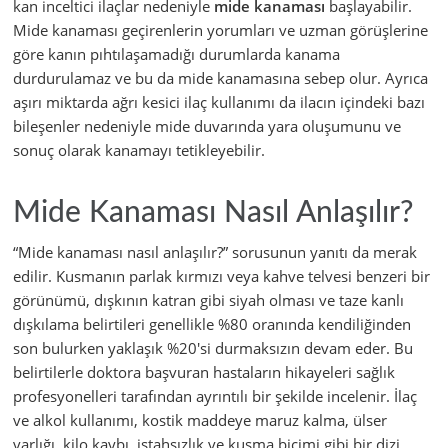
kan inceltici ilaçlar nedeniyle
mide kanaması
başlayabilir.
Mide kanaması geçirenlerin yorumları ve uzman görüşlerine
göre kanın pıhtılaşamadığı durumlarda kanama
durdurulamaz ve bu da mide kanamasına sebep olur. Ayrıca
aşırı miktarda ağrı kesici ilaç kullanımı da ilacın içindeki bazı
bileşenler nedeniyle mide duvarında yara oluşumunu ve
sonuç olarak kanamayı tetikleyebilir.
Mide Kanaması Nasıl Anlaşılır?
“Mide kanaması nasıl anlaşılır?” sorusunun yanıtı da merak
edilir. Kusmanın parlak kırmızı veya kahve telvesi benzeri bir
görünümü, dışkının katran gibi siyah olması ve taze kanlı
dışkılama belirtileri genellikle %80 oranında kendiliğinden
son bulurken yaklaşık %20'si durmaksızın devam eder. Bu
belirtilerle doktora başvuran hastaların hikayeleri sağlık
profesyonelleri tarafından ayrıntılı bir şekilde incelenir. İlaç
ve alkol kullanımı, kostik maddeye maruz kalma, ülser
varlığı, kilo kaybı, iştahsızlık ve kusma biçimi gibi bir dizi