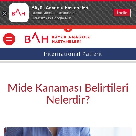
Ana icerige atla
Büyük Anadolu Hastaneleri
İndir
Büyük Anadolu Hastaneleri
Ücretsiz - In Google Play
International Patient
Mide Kanaması Belirtileri
Nelerdir?