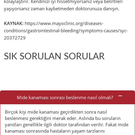
kolaylaştırır. Kendinizi iyi hissetmiyorsanız veya belirtileri
yaşıyorsanız zaman kaybetmeden doktorunuza danışın.
KAYNAK:
https://www.mayoclinic.org/diseases-
conditions/gastrointestinal-bleeding/symptoms-causes/syc-
20372729
SIK SORULAN SORULAR
Sık
Sorulan
Mide kanaması sonrası beslenme nasıl olmalı?
Sorular
Birçok kişi mide kanaması geçirdikten sonra nasıl
beslenmesi gerektiğini merak eder. Aslında bu soruların
yanıtları genellikle ilgili doktor tarafından verilir. Fakat mide
kanaması sonrasında hastaların yaşam tarzlarını