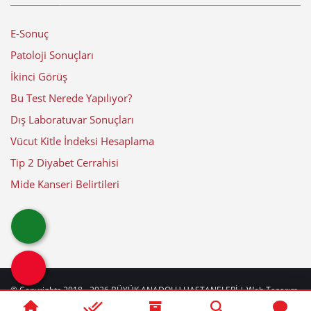
E-Sonuç
Patoloji Sonuçları
İkinci Görüş
Bu Test Nerede Yapılıyor?
Dış Laboratuvar Sonuçları
Vücut Kitle İndeksi Hesaplama
Tip 2 Diyabet Cerrahisi
Mide Kanseri Belirtileri
© Copyrights 2018 - 2026
BÜYÜK ANADOLU HASTANELERİ
| Web Tasarım
by
web
beyaz
|
Güncelleme Tarihi: 07-08-2026