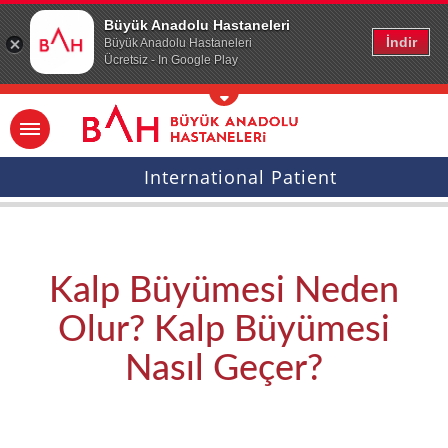
Ana icerige atla
Büyük Anadolu Hastaneleri
İndir
Büyük Anadolu Hastaneleri
Ücretsiz - In Google Play
International Patient
Kalp Büyümesi Neden
Olur? Kalp Büyümesi
Nasıl Geçer?