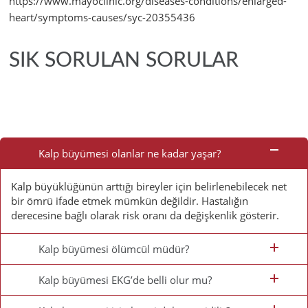
https://www.mayoclinic.org/diseases-conditions/enlarged-
heart/symptoms-causes/syc-20355436
SIK SORULAN SORULAR
Sık
Sorulan
Kalp büyümesi olanlar ne kadar yaşar?
Sorular
Kalp büyüklüğünün arttığı bireyler için belirlenebilecek net
bir ömrü ifade etmek mümkün değildir. Hastalığın
derecesine bağlı olarak risk oranı da değişkenlik gösterir.
Kalp büyümesi ölümcül müdür?
Kalp büyümesi EKG’de belli olur mu?