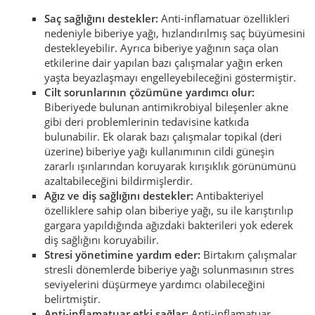
Saç sağlığını destekler:
Anti-inflamatuar özellikleri
nedeniyle biberiye yağı, hızlandırılmış saç büyümesini
destekleyebilir. Ayrıca biberiye yağının saça olan
etkilerine dair yapılan bazı çalışmalar yağın erken
yaşta beyazlaşmayı engelleyebileceğini göstermiştir.
Cilt sorunlarının çözümüne yardımcı olur:
Biberiyede bulunan antimikrobiyal bileşenler akne
gibi deri problemlerinin tedavisine katkıda
bulunabilir. Ek olarak bazı çalışmalar topikal (deri
üzerine) biberiye yağı kullanımının cildi güneşin
zararlı ışınlarından koruyarak kırışıklık görünümünü
azaltabileceğini bildirmişlerdir.
Ağız ve diş sağlığını destekler:
Antibakteriyel
özelliklere sahip olan biberiye yağı, su ile karıştırılıp
gargara yapıldığında ağızdaki bakterileri yok ederek
diş sağlığını koruyabilir.
Stresi yönetimine yardım eder:
Birtakım çalışmalar
stresli dönemlerde biberiye yağı solunmasının stres
seviyelerini düşürmeye yardımcı olabileceğini
belirtmiştir.
Anti-inflamatuar etki sağlar:
Anti-inflamatuar