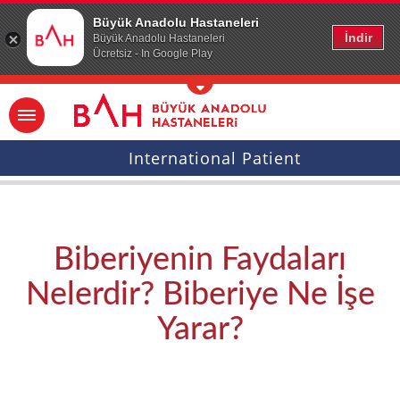
Ana icerige atla
Büyük Anadolu Hastaneleri
İndir
Büyük Anadolu Hastaneleri
Ücretsiz - In Google Play
International Patient
Biberiyenin Faydaları
Nelerdir? Biberiye Ne İşe
Yarar?