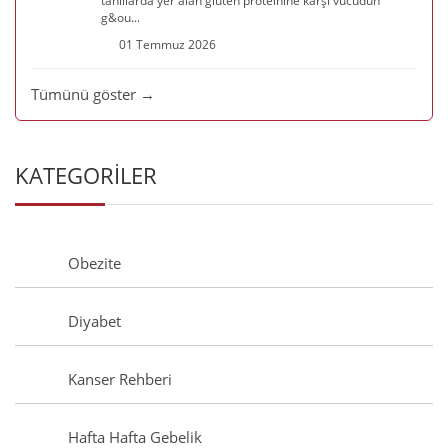
tahıllarda yer alan gluten proteinine karşı vücudun
g&ou...
01 Temmuz 2026
Tümünü göster →
KATEGORİLER
Obezite
Diyabet
Kanser Rehberi
Hafta Hafta Gebelik