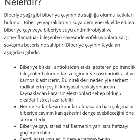
Nelerdir?
Biberiye yağı gibi biberiye çayının da sağlığa olumlu katkıları
bulunur. Biberiye yapraklarının suya demlenerek elde edilen
biberiye çayı veya biberiye suyu antimikrobiyal ve
antienflamatuar bileşenleri sayesinde enfeksiyonlara karşı
savaşma becerisine sahiptir. Biberiye çayının faydaları
aşağıdaki gibidir:
Biberiye bitkisi, antioksidan etkisi gösteren polifenolik
bileşenler bakımından zengindir ve rosmarinik asit ve
karnosik asit içerir. Bu nitelikleri nedeniyle serbest
radikallerin (çeşitli kimyasal reaksiyonlardan
kaynaklanan kararsız elektronlar) sebep olduğu
oksidatif stresi azaltabilir.
Her ne kadar kesin kanıtlar olmasa da bazı çalışmalar
biberiye çayının kan şekerini dengeleyebileceğini öne
sürmektedir.
Biberiye çayı, stresi hafifletmenin yanı sıra hafızayı
güçlendirebilir.
Çeşitli araştırmalar, biberiye yağının beyin