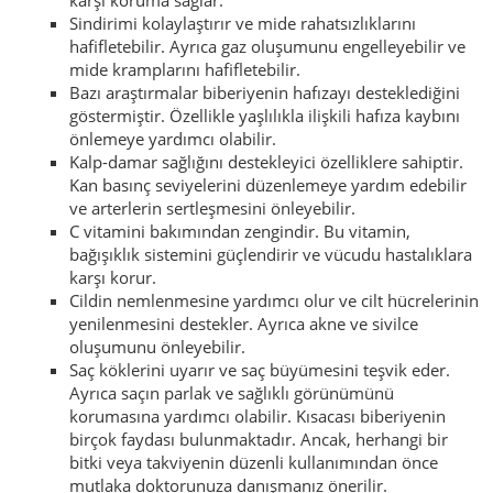
karşı koruma sağlar.
Sindirimi kolaylaştırır ve mide rahatsızlıklarını
hafifletebilir. Ayrıca gaz oluşumunu engelleyebilir ve
mide kramplarını hafifletebilir.
Bazı araştırmalar biberiyenin hafızayı desteklediğini
göstermiştir. Özellikle yaşlılıkla ilişkili hafıza kaybını
önlemeye yardımcı olabilir.
Kalp-damar sağlığını destekleyici özelliklere sahiptir.
Kan basınç seviyelerini düzenlemeye yardım edebilir
ve arterlerin sertleşmesini önleyebilir.
C vitamini bakımından zengindir. Bu vitamin,
bağışıklık sistemini güçlendirir ve vücudu hastalıklara
karşı korur.
Cildin nemlenmesine yardımcı olur ve cilt hücrelerinin
yenilenmesini destekler. Ayrıca akne ve sivilce
oluşumunu önleyebilir.
Saç köklerini uyarır ve saç büyümesini teşvik eder.
Ayrıca saçın parlak ve sağlıklı görünümünü
korumasına yardımcı olabilir. Kısacası biberiyenin
birçok faydası bulunmaktadır. Ancak, herhangi bir
bitki veya takviyenin düzenli kullanımından önce
mutlaka doktorunuza danışmanız önerilir.