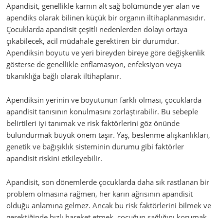
Apandisit, genellikle karnın alt sağ bölümünde yer alan ve
apendiks olarak bilinen küçük bir organın iltihaplanmasıdır.
Çocuklarda apandisit çeşitli nedenlerden dolayı ortaya
çıkabilecek, acil müdahale gerektiren bir durumdur.
Apendiksin boyutu ve yeri bireyden bireye göre değişkenlik
gösterse de genellikle enflamasyon, enfeksiyon veya
tıkanıklığa bağlı olarak iltihaplanır.
Apendiksin yerinin ve boyutunun farklı olması, çocuklarda
apandisit tanısının konulmasını zorlaştırabilir. Bu sebeple
belirtileri iyi tanımak ve risk faktörlerini göz önünde
bulundurmak büyük önem taşır. Yaş, beslenme alışkanlıkları,
genetik ve bağışıklık sisteminin durumu gibi faktörler
apandisit riskini etkileyebilir.
Apandisit, son dönemlerde çocuklarda daha sık rastlanan bir
problem olmasına rağmen, her karın ağrısının apandisit
olduğu anlamına gelmez. Ancak bu risk faktörlerini bilmek ve
gerektiğinde hızlı hareket etmek, çocuğun sağlığını korumak