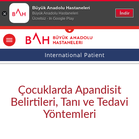
Ana icerige atla
Büyük Anadolu Hastaneleri
İndir
Büyük Anadolu Hastaneleri
Ücretsiz - In Google Play
International Patient
Çocuklarda Apandisit
Belirtileri, Tanı ve Tedavi
Yöntemleri