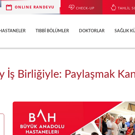
ONLINE RANDEVU
CHECK-UP
TAHLİL S
HASTANELER
TIBBI BÖLÜMLER
DOKTORLAR
SAĞLIK K
ay İş Birliğiyle: Paylaşmak Ka