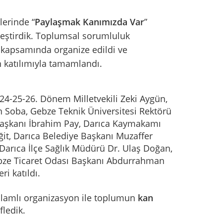
lerinde “
Paylaşmak Kanımızda Var
”
kleştirdik. Toplumsal sorumluluk
" kapsamında organize edildi ve
n katılımıyla tamamlandı.
i 24-25-26. Dönem Milletvekili Zeki Aygün,
n Soba, Gebze Teknik Üniversitesi Rektörü
İl Başkanı İbrahim Pay, Darıca Kaymakamı
t, Darıca Belediye Başkanı Muzaffer
Darıca İlçe Sağlık Müdürü Dr. Ulaş Doğan,
ebze Ticaret Odası Başkanı Abdurrahman
ri katıldı.
 anlamlı organizasyon ile toplumun
kan
fledik.