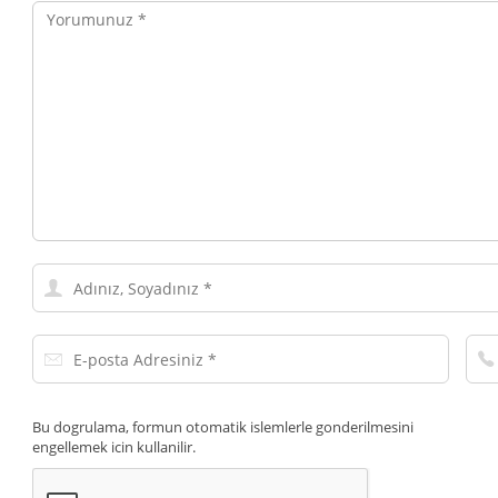
Yorumunuz
Adınız,
Soyadınız
E-
Tel
posta
Num
Adresiniz
Bu dogrulama, formun otomatik islemlerle gonderilmesini
engellemek icin kullanilir.