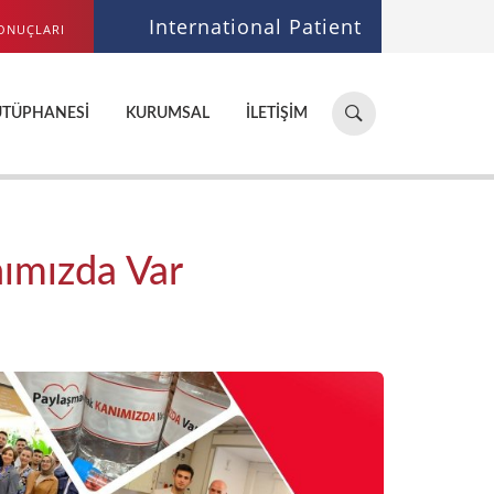
International Patient
ONUÇLARI
Hastane,
ÜTÜPHANESI
KURUMSAL
İLETIŞIM
doktor,
bölüm
ara...
nımızda Var