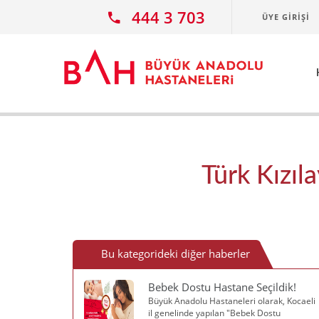
Ana icerige atla
444 3 703
ÜYE GIRIŞI
Türk Kızıl
Bu kategorideki diğer haberler
Bebek Dostu Hastane Seçildik!
Büyük Anadolu Hastaneleri olarak, Kocaeli
il genelinde yapılan "Bebek Dostu