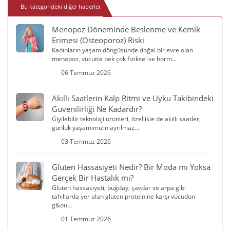
Bu kategorideki diğer haberler
Menopoz Döneminde Beslenme ve Kemik
Erimesi (Osteoporoz) Riski
Kadınların yaşam döngüsünde doğal bir evre olan
menopoz, vücutta pek çok fiziksel ve horm...
06 Temmuz 2026
Akıllı Saatlerin Kalp Ritmi ve Uyku Takibindeki
Güvenilirliği Ne Kadardır?
Giyilebilir teknoloji ürünleri, özellikle de akıllı saatler,
günlük yaşamımızın ayrılmaz...
03 Temmuz 2026
Gluten Hassasiyeti Nedir? Bir Moda mı Yoksa
Gerçek Bir Hastalık mı?
Gluten hassasiyeti, buğday, çavdar ve arpa gibi
tahıllarda yer alan gluten proteinine karşı vücudun
g&ou...
01 Temmuz 2026