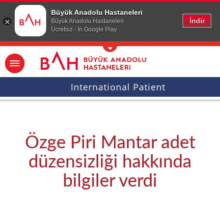
Ana icerige atla
Büyük Anadolu Hastaneleri
İndir
Büyük Anadolu Hastaneleri
Ücretsiz - In Google Play
International Patient
Özge Piri Mantar adet
düzensizliği hakkında
bilgiler verdi