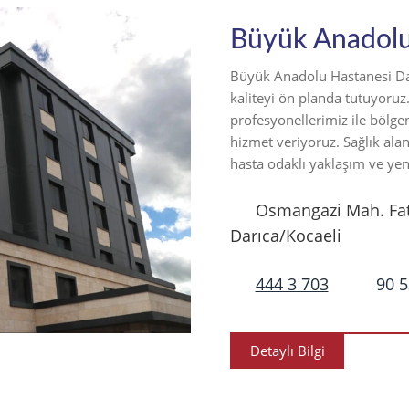
Büyük Anadolu
Büyük Anadolu Hastanesi Dar
kaliteyi ön planda tutuyoruz
profesyonellerimiz ile bölgen
hizmet veriyoruz. Sağlık al
hasta odaklı yaklaşım ve yeni
Osmangazi Mah. Fat
Darıca/Kocaeli
444 3 703
90 5
Detaylı Bilgi