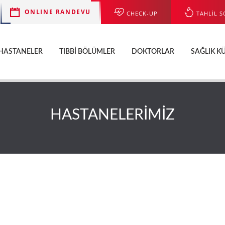
ONLINE RANDEVU
CHECK-UP
TAHLİL S
HASTANELER
TIBBI BÖLÜMLER
DOKTORLAR
SAĞLIK K
HASTANELERİMİZ