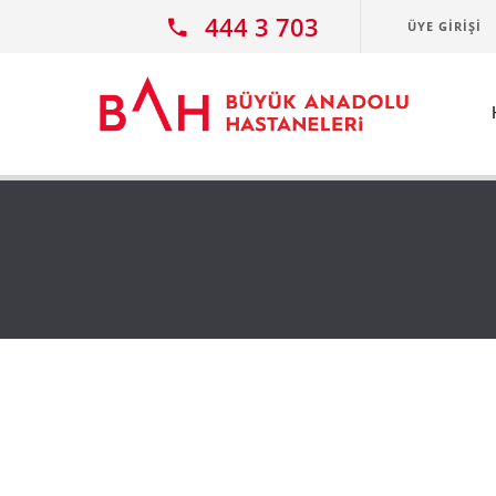
Ana icerige atla
444 3 703
ÜYE GIRIŞI