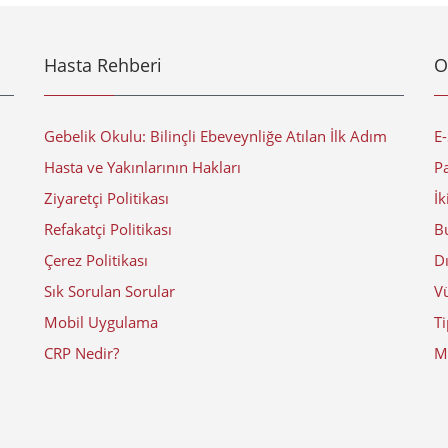
Hasta Rehberi
O
Gebelik Okulu: Bilinçli Ebeveynliğe Atılan İlk Adım
E
Hasta ve Yakınlarının Hakları
Pa
Ziyaretçi Politikası
İk
Refakatçi Politikası
Bu
Çerez Politikası
D
Sık Sorulan Sorular
V
Mobil Uygulama
Ti
CRP Nedir?
Mi