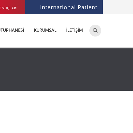
International Patient
ONUÇLARI
Hastane,
ÜTÜPHANESI
KURUMSAL
İLETIŞIM
doktor,
bölüm
ara...