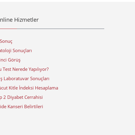
nline Hizmetler
-Sonuç
toloji Sonuçları
inci Görüş
 Test Nerede Yapılıyor?
ış Laboratuvar Sonuçları
ücut Kitle İndeksi Hesaplama
p 2 Diyabet Cerrahisi
de Kanseri Belirtileri