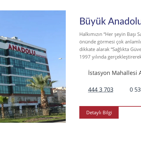
Büyük Anadolu
Halkımızın “Her şeyin Başı Sa
önünde görmesi çok anlamlı 
dikkate alarak “Sağlıkta Güve
1997 yılında gerçekleştirere
İstasyon Mahallesi 
444 3 703
0 53
Detaylı Bilgi