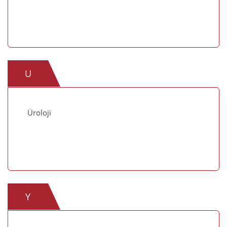
U
Üroloji
Y