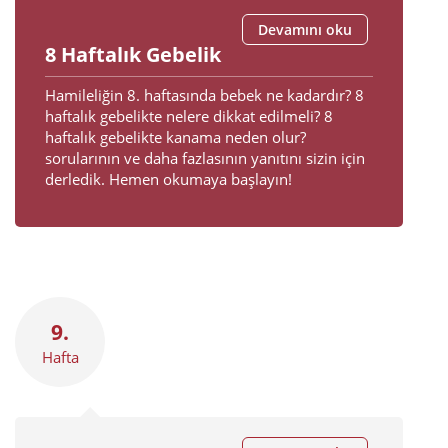
Devamını oku
8 Haftalık Gebelik
Hamileliğin 8. haftasında bebek ne kadardır? 8
haftalık gebelikte nelere dikkat edilmeli? 8
haftalık gebelikte kanama neden olur?
sorularının ve daha fazlasının yanıtını sizin için
derledik. Hemen okumaya başlayın!
9.
Hafta