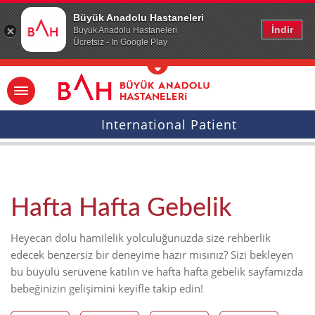
Ana icerige atla
Büyük Anadolu Hastaneleri
İndir
Büyük Anadolu Hastaneleri
Ücretsiz - In Google Play
International Patient
Hafta Hafta Gebelik
Heyecan dolu hamilelik yolculuğunuzda size rehberlik
edecek benzersiz bir deneyime hazır mısınız? Sizi bekleyen
bu büyülü serüvene katılın ve hafta hafta gebelik sayfamızda
bebeğinizin gelişimini keyifle takip edin!