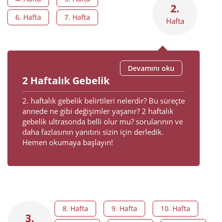
2.
6. Hafta
7. Hafta
Hafta
Devamını oku
2 Haftalık Gebelik
2. haftalık gebelik belirtileri nelerdir? Bu süreçte
annede ne gibi değişimler yaşanır? 2 haftalık
gebelik ultrasonda belli olur mu? sorularının ve
daha fazlasının yanıtını sizin için derledik.
Hemen okumaya başlayın!
8. Hafta
9. Hafta
10. Hafta
3.