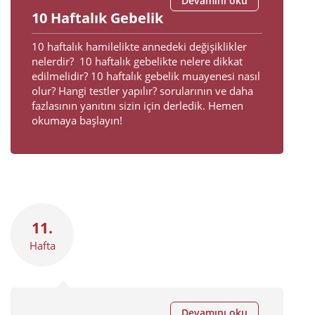
Devamını oku
10 Haftalık Gebelik
10 haftalık hamilelikte annedeki değişiklikler
nelerdir? 10 haftalık gebelikte nelere dikkat
edilmelidir? 10 haftalık gebelik muayenesi nasıl
olur? Hangi testler yapılır? sorularının ve daha
fazlasının yanıtını sizin için derledik. Hemen
okumaya başlayın!
11.
Hafta
Devamını oku