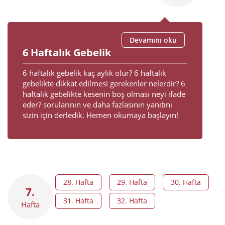
Devamını oku
6 Haftalık Gebelik
6 haftalık gebelik kaç aylık olur? 6 haftalık
gebelikte dikkat edilmesi gerekenler nelerdir? 6
haftalık gebelikte kesenin boş olması neyi ifade
eder? sorularının ve daha fazlasının yanıtını
sizin için derledik. Hemen okumaya başlayın!
28. Hafta
29. Hafta
30. Hafta
7.
31. Hafta
32. Hafta
Hafta