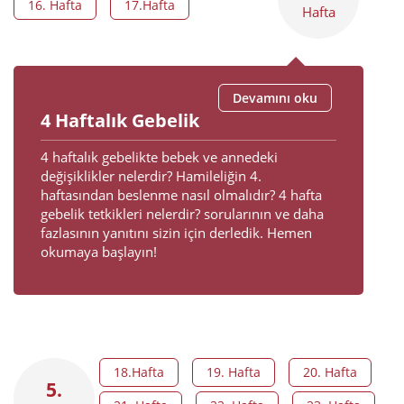
16. Hafta
17.Hafta
Hafta
Devamını oku
4 Haftalık Gebelik
4 haftalık gebelikte bebek ve annedeki
değişiklikler nelerdir? Hamileliğin 4.
haftasından beslenme nasıl olmalıdır? 4 hafta
gebelik tetkikleri nelerdir? sorularının ve daha
fazlasının yanıtını sizin için derledik. Hemen
okumaya başlayın!
18.Hafta
19. Hafta
20. Hafta
5.