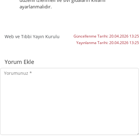
düzenli izlenmeli ve sıvı gıdaların kıvamı
ayarlanmalıdır.
Web ve Tıbbi Yayın Kurulu
Güncellenme Tarihi:
20.04.2026 13:25
Yayınlanma Tarihi:
20.04.2026 13:25
Yorumlar
Yorum Ekle
Yorumunuz