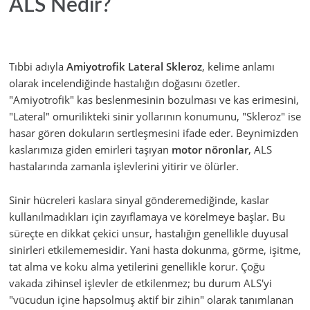
ALS Nedir?
Tıbbi adıyla
Amiyotrofik Lateral Skleroz
, kelime anlamı
olarak incelendiğinde hastalığın doğasını özetler.
"Amiyotrofik" kas beslenmesinin bozulması ve kas erimesini,
"Lateral" omurilikteki sinir yollarının konumunu, "Skleroz" ise
hasar gören dokuların sertleşmesini ifade eder. Beynimizden
kaslarımıza giden emirleri taşıyan
motor nöronlar
, ALS
hastalarında zamanla işlevlerini yitirir ve ölürler.
Sinir hücreleri kaslara sinyal gönderemediğinde, kaslar
kullanılmadıkları için zayıflamaya ve körelmeye başlar. Bu
süreçte en dikkat çekici unsur, hastalığın genellikle duyusal
sinirleri etkilememesidir. Yani hasta dokunma, görme, işitme,
tat alma ve koku alma yetilerini genellikle korur. Çoğu
vakada zihinsel işlevler de etkilenmez; bu durum ALS'yi
"vücudun içine hapsolmuş aktif bir zihin" olarak tanımlanan