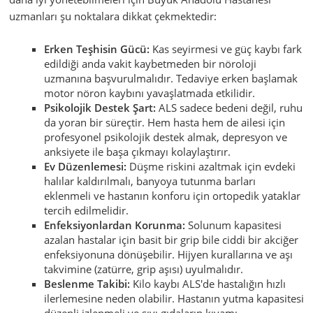
uzmanları şu noktalara dikkat çekmektedir:
Erken Teşhisin Gücü:
Kas seyirmesi ve güç kaybı fark
edildiği anda vakit kaybetmeden bir nöroloji
uzmanına başvurulmalıdır. Tedaviye erken başlamak
motor nöron kaybını yavaşlatmada etkilidir.
Psikolojik Destek Şart:
ALS sadece bedeni değil, ruhu
da yoran bir süreçtir. Hem hasta hem de ailesi için
profesyonel psikolojik destek almak, depresyon ve
anksiyete ile başa çıkmayı kolaylaştırır.
Ev Düzenlemesi:
Düşme riskini azaltmak için evdeki
halılar kaldırılmalı, banyoya tutunma barları
eklenmeli ve hastanın konforu için ortopedik yataklar
tercih edilmelidir.
Enfeksiyonlardan Korunma:
Solunum kapasitesi
azalan hastalar için basit bir grip bile ciddi bir akciğer
enfeksiyonuna dönüşebilir. Hijyen kurallarına ve aşı
takvimine (zatürre, grip aşısı) uyulmalıdır.
Beslenme Takibi:
Kilo kaybı ALS'de hastalığın hızlı
ilerlemesine neden olabilir. Hastanın yutma kapasitesi