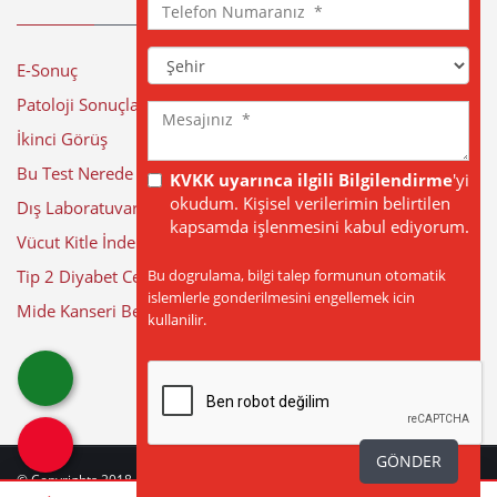
Telefon
Numaranız
Şehir
E-Sonuç
Patoloji Sonuçları
Mesajınız
İkinci Görüş
Bu Test Nerede Yapılıyor?
KVKK uyarınca ilgili Bilgilendirme
'yi
okudum. Kişisel verilerimin belirtilen
Dış Laboratuvar Sonuçları
kapsamda işlenmesini kabul ediyorum.
Vücut Kitle İndeksi Hesaplama
Bu dogrulama, bilgi talep formunun otomatik
Tip 2 Diyabet Cerrahisi
islemlerle gonderilmesini engellemek icin
Mide Kanseri Belirtileri
kullanilir.
GÖNDER
© Copyrights 2018 - 2026
BÜYÜK ANADOLU HASTANELERİ
| Web Tasarım