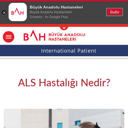
Ana icerige atla
Büyük Anadolu Hastaneleri
İndir
Büyük Anadolu Hastaneleri
Ücretsiz - In Google Play
International Patient
ALS Hastalığı Nedir?