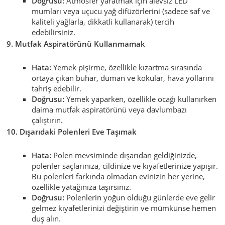
Doğrusu:
Atmosfer yaratmak için alevsiz LED
mumları veya uçucu yağ difüzörlerini (sadece saf ve
kaliteli yağlarla, dikkatli kullanarak) tercih
edebilirsiniz.
9. Mutfak Aspiratörünü Kullanmamak
Hata:
Yemek pişirme, özellikle kızartma sırasında
ortaya çıkan buhar, duman ve kokular, hava yollarını
tahriş edebilir.
Doğrusu:
Yemek yaparken, özellikle ocağı kullanırken
daima mutfak aspiratörünü veya davlumbazı
çalıştırın.
10. Dışarıdaki Polenleri Eve Taşımak
Hata:
Polen mevsiminde dışarıdan geldiğinizde,
polenler saçlarınıza, cildinize ve kıyafetlerinize yapışır.
Bu polenleri farkında olmadan evinizin her yerine,
özellikle yatağınıza taşırsınız.
Doğrusu:
Polenlerin yoğun olduğu günlerde eve gelir
gelmez kıyafetlerinizi değiştirin ve mümkünse hemen
duş alın.