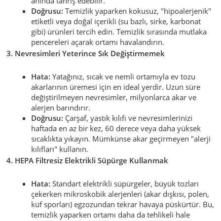
anında tahriş edebilir.
Doğrusu:
Temizlik yaparken kokusuz, "hipoalerjenik"
etiketli veya doğal içerikli (su bazlı, sirke, karbonat
gibi) ürünleri tercih edin. Temizlik sırasında mutlaka
pencereleri açarak ortamı havalandırın.
3. Nevresimleri Yeterince Sık Değiştirmemek
Hata:
Yatağınız, sıcak ve nemli ortamıyla ev tozu
akarlarının üremesi için en ideal yerdir. Uzun süre
değiştirilmeyen nevresimler, milyonlarca akar ve
alerjen barındırır.
Doğrusu:
Çarşaf, yastık kılıfı ve nevresimlerinizi
haftada en az bir kez, 60 derece veya daha yüksek
sıcaklıkta yıkayın. Mümkünse akar geçirmeyen "alerji
kılıfları" kullanın.
4. HEPA Filtresiz Elektrikli Süpürge Kullanmak
Hata:
Standart elektrikli süpürgeler, büyük tozları
çekerken mikroskobik alerjenleri (akar dışkısı, polen,
küf sporları) egzozundan tekrar havaya püskürtür. Bu,
temizlik yaparken ortamı daha da tehlikeli hale