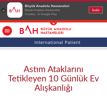
Ana icerige atla
Büyük Anadolu Hastaneleri
İndir
Büyük Anadolu Hastaneleri
Ücretsiz - In Google Play
International Patient
Astım Ataklarını
Tetikleyen 10 Günlük Ev
Alışkanlığı