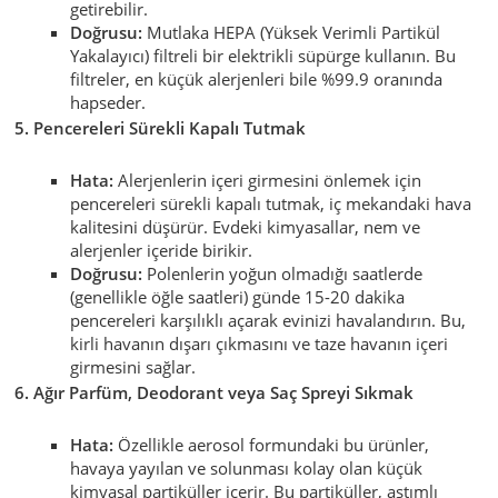
getirebilir.
Doğrusu:
Mutlaka HEPA (Yüksek Verimli Partikül
Yakalayıcı) filtreli bir elektrikli süpürge kullanın. Bu
filtreler, en küçük alerjenleri bile %99.9 oranında
hapseder.
5. Pencereleri Sürekli Kapalı Tutmak
Hata:
Alerjenlerin içeri girmesini önlemek için
pencereleri sürekli kapalı tutmak, iç mekandaki hava
kalitesini düşürür. Evdeki kimyasallar, nem ve
alerjenler içeride birikir.
Doğrusu:
Polenlerin yoğun olmadığı saatlerde
(genellikle öğle saatleri) günde 15-20 dakika
pencereleri karşılıklı açarak evinizi havalandırın. Bu,
kirli havanın dışarı çıkmasını ve taze havanın içeri
girmesini sağlar.
6. Ağır Parfüm, Deodorant veya Saç Spreyi Sıkmak
Hata:
Özellikle aerosol formundaki bu ürünler,
havaya yayılan ve solunması kolay olan küçük
kimyasal partiküller içerir. Bu partiküller, astımlı