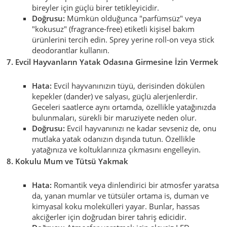
bireyler için güçlü birer tetikleyicidir.
Doğrusu:
Mümkün olduğunca "parfümsüz" veya
"kokusuz" (fragrance-free) etiketli kişisel bakım
ürünlerini tercih edin. Sprey yerine roll-on veya stick
deodorantlar kullanın.
7. Evcil Hayvanların Yatak Odasına Girmesine İzin Vermek
Hata:
Evcil hayvanınızın tüyü, derisinden dökülen
kepekler (dander) ve salyası, güçlü alerjenlerdir.
Geceleri saatlerce aynı ortamda, özellikle yatağınızda
bulunmaları, sürekli bir maruziyete neden olur.
Doğrusu:
Evcil hayvanınızı ne kadar sevseniz de, onu
mutlaka yatak odanızın dışında tutun. Özellikle
yatağınıza ve koltuklarınıza çıkmasını engelleyin.
8. Kokulu Mum ve Tütsü Yakmak
Hata:
Romantik veya dinlendirici bir atmosfer yaratsa
da, yanan mumlar ve tütsüler ortama is, duman ve
kimyasal koku molekülleri yayar. Bunlar, hassas
akciğerler için doğrudan birer tahriş edicidir.