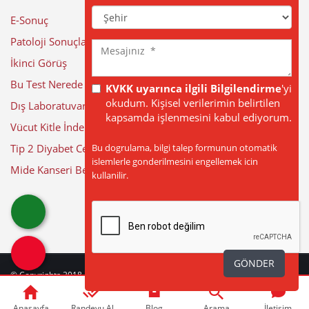
Şehir
E-Sonuç
Patoloji Sonuçları
Mesajınız
İkinci Görüş
Bu Test Nerede Yapılıyor?
KVKK uyarınca ilgili Bilgilendirme
'yi
okudum. Kişisel verilerimin belirtilen
Dış Laboratuvar Sonuçları
kapsamda işlenmesini kabul ediyorum.
Vücut Kitle İndeksi Hesaplama
Bu dogrulama, bilgi talep formunun otomatik
Tip 2 Diyabet Cerrahisi
islemlerle gonderilmesini engellemek icin
Mide Kanseri Belirtileri
kullanilir.
GÖNDER
© Copyrights 2018 - 2026
BÜYÜK ANADOLU HASTANELERİ
| Web Tasarım
by
web
beyaz
|
Güncelleme Tarihi: 06-08-2026
Anasayfa
Randevu Al
Blog
Arama
İletişim