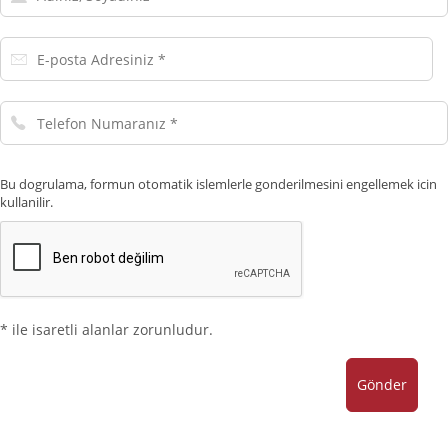
Soyadınız
E-
posta
Adresiniz
Telefon
Numaranız
Bu dogrulama, formun otomatik islemlerle gonderilmesini engellemek icin
kullanilir.
* ile isaretli alanlar zorunludur.
Gönder