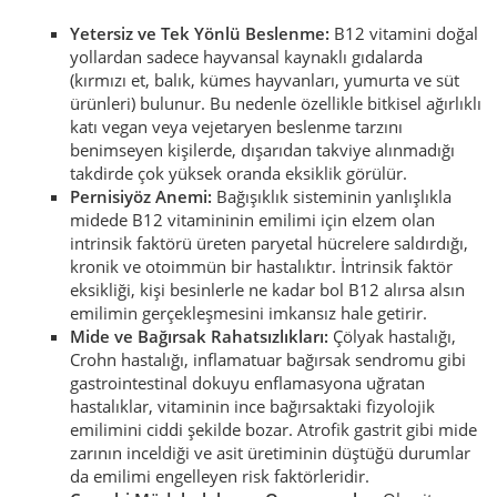
Yetersiz ve Tek Yönlü Beslenme:
B12 vitamini doğal
yollardan sadece hayvansal kaynaklı gıdalarda
(kırmızı et, balık, kümes hayvanları, yumurta ve süt
ürünleri) bulunur. Bu nedenle özellikle bitkisel ağırlıklı
katı vegan veya vejetaryen beslenme tarzını
benimseyen kişilerde, dışarıdan takviye alınmadığı
takdirde çok yüksek oranda eksiklik görülür.
Pernisiyöz Anemi:
Bağışıklık sisteminin yanlışlıkla
midede B12 vitamininin emilimi için elzem olan
intrinsik faktörü üreten paryetal hücrelere saldırdığı,
kronik ve otoimmün bir hastalıktır. İntrinsik faktör
eksikliği, kişi besinlerle ne kadar bol B12 alırsa alsın
emilimin gerçekleşmesini imkansız hale getirir.
Mide ve Bağırsak Rahatsızlıkları:
Çölyak hastalığı,
Crohn hastalığı, inflamatuar bağırsak sendromu gibi
gastrointestinal dokuyu enflamasyona uğratan
hastalıklar, vitaminin ince bağırsaktaki fizyolojik
emilimini ciddi şekilde bozar. Atrofik gastrit gibi mide
zarının inceldiği ve asit üretiminin düştüğü durumlar
da emilimi engelleyen risk faktörleridir.