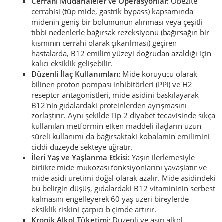
Cerrahi Müdahaleler ve Operasyonlar:
Obezite
cerrahisi (tüp mide, gastrik bypass) kapsamında
midenin geniş bir bölümünün alınması veya çeşitli
tıbbi nedenlerle bağırsak rezeksiyonu (bağırsağın bir
kısmının cerrahi olarak çıkarılması) geçiren
hastalarda, B12 emilim yüzeyi doğrudan azaldığı için
kalıcı eksiklik gelişebilir.
Düzenli İlaç Kullanımları:
Mide koruyucu olarak
bilinen proton pompası inhibitörleri (PPI) ve H2
reseptör antagonistleri, mide asidini baskılayarak
B12'nin gıdalardaki proteinlerden ayrışmasını
zorlaştırır. Aynı şekilde Tip 2 diyabet tedavisinde sıkça
kullanılan metformin etken maddeli ilaçların uzun
süreli kullanımı da bağırsaktaki kobalamin emilimini
ciddi düzeyde sekteye uğratır.
İleri Yaş ve Yaşlanma Etkisi:
Yaşın ilerlemesiyle
birlikte mide mukozası fonksiyonlarını yavaşlatır ve
mide asidi üretimi doğal olarak azalır. Mide asidindeki
bu belirgin düşüş, gıdalardaki B12 vitamininin serbest
kalmasını engelleyerek 60 yaş üzeri bireylerde
eksiklik riskini çarpıcı biçimde artırır.
Kronik Alkol Tüketimi:
Düzenli ve aşırı alkol