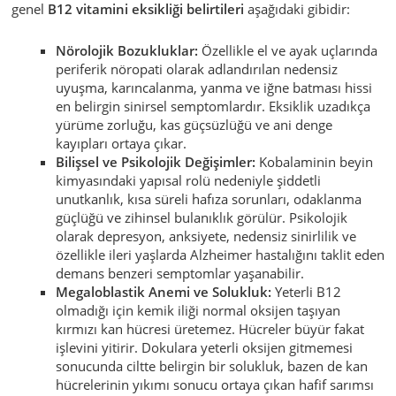
genel
B12 vitamini eksikliği belirtileri
aşağıdaki gibidir:
Nörolojik Bozukluklar:
Özellikle el ve ayak uçlarında
periferik nöropati olarak adlandırılan nedensiz
uyuşma, karıncalanma, yanma ve iğne batması hissi
en belirgin sinirsel semptomlardır. Eksiklik uzadıkça
yürüme zorluğu, kas güçsüzlüğü ve ani denge
kayıpları ortaya çıkar.
Bilişsel ve Psikolojik Değişimler:
Kobalaminin beyin
kimyasındaki yapısal rolü nedeniyle şiddetli
unutkanlık, kısa süreli hafıza sorunları, odaklanma
güçlüğü ve zihinsel bulanıklık görülür. Psikolojik
olarak depresyon, anksiyete, nedensiz sinirlilik ve
özellikle ileri yaşlarda Alzheimer hastalığını taklit eden
demans benzeri semptomlar yaşanabilir.
Megaloblastik Anemi ve Solukluk:
Yeterli B12
olmadığı için kemik iliği normal oksijen taşıyan
kırmızı kan hücresi üretemez. Hücreler büyür fakat
işlevini yitirir. Dokulara yeterli oksijen gitmemesi
sonucunda ciltte belirgin bir solukluk, bazen de kan
hücrelerinin yıkımı sonucu ortaya çıkan hafif sarımsı