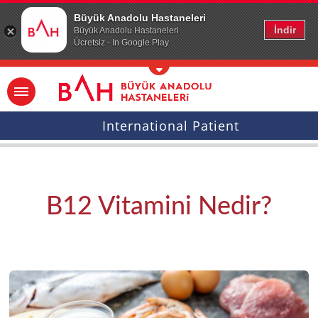
Ana icerige atla
Büyük Anadolu Hastaneleri
İndir
Büyük Anadolu Hastaneleri
Ücretsiz - In Google Play
International Patient
B12 Vitamini Nedir?