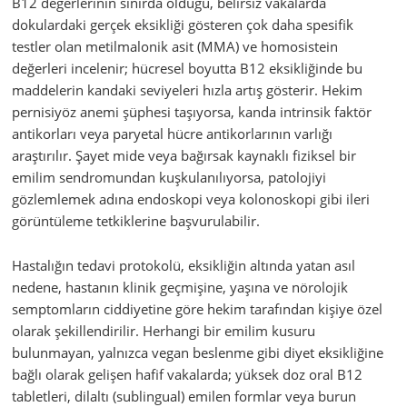
B12 değerlerinin sınırda olduğu, belirsiz vakalarda
dokulardaki gerçek eksikliği gösteren çok daha spesifik
testler olan metilmalonik asit (MMA) ve homosistein
değerleri incelenir; hücresel boyutta B12 eksikliğinde bu
maddelerin kandaki seviyeleri hızla artış gösterir. Hekim
pernisiyöz anemi şüphesi taşıyorsa, kanda intrinsik faktör
antikorları veya paryetal hücre antikorlarının varlığı
araştırılır. Şayet mide veya bağırsak kaynaklı fiziksel bir
emilim sendromundan kuşkulanılıyorsa, patolojiyi
gözlemlemek adına endoskopi veya kolonoskopi gibi ileri
görüntüleme tetkiklerine başvurulabilir.
Hastalığın tedavi protokolü, eksikliğin altında yatan asıl
nedene, hastanın klinik geçmişine, yaşına ve nörolojik
semptomların ciddiyetine göre hekim tarafından kişiye özel
olarak şekillendirilir. Herhangi bir emilim kusuru
bulunmayan, yalnızca vegan beslenme gibi diyet eksikliğine
bağlı olarak gelişen hafif vakalarda; yüksek doz oral B12
tabletleri, dilaltı (sublingual) emilen formlar veya burun