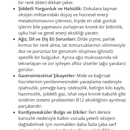
bir renk (ikter) dikkati çeker.
Şiddetli Yorgunluk ve Halsizlik:
Dokulara taşınan
oksijen miktarındaki düşüş ve hücresel enerji
metabolizmasının çökmesi, kişide en ufak günlük
işlerini bile yapmasını zorlaştıran kronik bir bitkinlik,
uyku hali ve genel enerji eksikliği yaratır.
Ağız, Dil ve Diş Eti Sorunları:
Dilde şişme, parlak
kırmızı bir renk alma, tat tomurcuklarının silinmesiyle
düz ve pürüzsüz bir görünüm oluşması (glossit)
spesifik bir bulgudur. Ayrıca ağız mukozasında sık
tekrarlayan ve zor iyileşen aftöz ülserler (ağız yaraları)
görülür.
Gastrointestinal Şikayetler:
Mide ve bağırsak
hücrelerinin yenilenmesindeki yavaşlama nedeniyle
iştahsızlık, yemeğe karşı isteksizlik, belirgin kilo kaybı,
hazımsızlık, şiddetli gaz, ishal veya kronik kabızlık gibi
sindirim sistemi problemleri B12 eksikliğinin ayrılmaz
parçalarıdır.
Kardiyovasküler Bulgu ve Etkiler:
İleri derece
kansızlık nedeniyle kalbin vücuda yeterli oksijeni
dağıtabilmek için normalden daha fazla çaba sarf