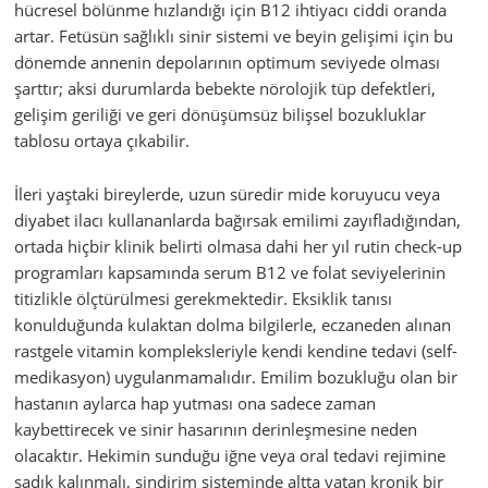
hücresel bölünme hızlandığı için B12 ihtiyacı ciddi oranda
artar. Fetüsün sağlıklı sinir sistemi ve beyin gelişimi için bu
dönemde annenin depolarının optimum seviyede olması
şarttır; aksi durumlarda bebekte nörolojik tüp defektleri,
gelişim geriliği ve geri dönüşümsüz bilişsel bozukluklar
tablosu ortaya çıkabilir.
İleri yaştaki bireylerde, uzun süredir mide koruyucu veya
diyabet ilacı kullananlarda bağırsak emilimi zayıfladığından,
ortada hiçbir klinik belirti olmasa dahi her yıl rutin check-up
programları kapsamında serum B12 ve folat seviyelerinin
titizlikle ölçtürülmesi gerekmektedir. Eksiklik tanısı
konulduğunda kulaktan dolma bilgilerle, eczaneden alınan
rastgele vitamin kompleksleriyle kendi kendine tedavi (self-
medikasyon) uygulanmamalıdır. Emilim bozukluğu olan bir
hastanın aylarca hap yutması ona sadece zaman
kaybettirecek ve sinir hasarının derinleşmesine neden
olacaktır. Hekimin sunduğu iğne veya oral tedavi rejimine
sadık kalınmalı, sindirim sisteminde altta yatan kronik bir