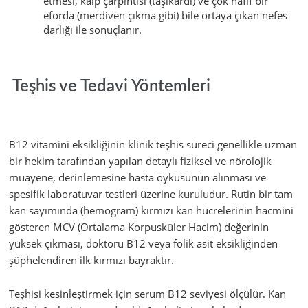
etmesi, kalp çarpıntısı (taşikardi) ve çok hafif bir
eforda (merdiven çıkma gibi) bile ortaya çıkan nefes
darlığı ile sonuçlanır.
Teşhis ve Tedavi Yöntemleri
B12 vitamini eksikliğinin klinik teşhis süreci genellikle uzman
bir hekim tarafından yapılan detaylı fiziksel ve nörolojik
muayene, derinlemesine hasta öyküsünün alınması ve
spesifik laboratuvar testleri üzerine kuruludur. Rutin bir tam
kan sayımında (hemogram) kırmızı kan hücrelerinin hacmini
gösteren MCV (Ortalama Korpusküler Hacim) değerinin
yüksek çıkması, doktoru B12 veya folik asit eksikliğinden
şüphelendiren ilk kırmızı bayraktır.
Teşhisi kesinleştirmek için serum B12 seviyesi ölçülür. Kan