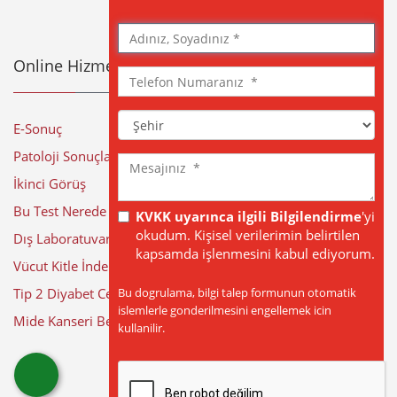
Adınız,
Soyadınız
Online Hizmetler
Telefon
Numaranız
Şehir
E-Sonuç
Patoloji Sonuçları
Mesajınız
İkinci Görüş
Bu Test Nerede Yapılıyor?
KVKK uyarınca ilgili Bilgilendirme
'yi
okudum. Kişisel verilerimin belirtilen
Dış Laboratuvar Sonuçları
kapsamda işlenmesini kabul ediyorum.
Vücut Kitle İndeksi Hesaplama
Bu dogrulama, bilgi talep formunun otomatik
Tip 2 Diyabet Cerrahisi
islemlerle gonderilmesini engellemek icin
Mide Kanseri Belirtileri
kullanilir.