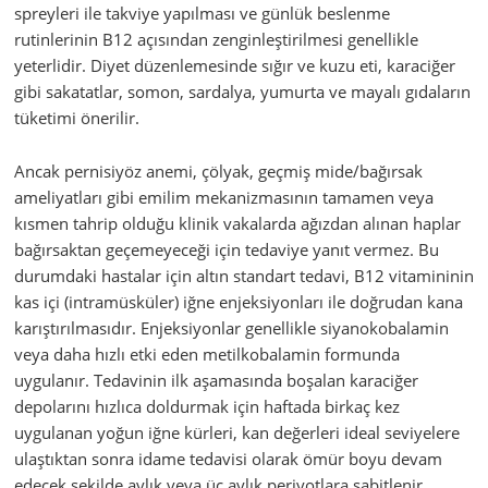
spreyleri ile takviye yapılması ve günlük beslenme
rutinlerinin B12 açısından zenginleştirilmesi genellikle
yeterlidir. Diyet düzenlemesinde sığır ve kuzu eti, karaciğer
gibi sakatatlar, somon, sardalya, yumurta ve mayalı gıdaların
tüketimi önerilir.
Ancak pernisiyöz anemi, çölyak, geçmiş mide/bağırsak
ameliyatları gibi emilim mekanizmasının tamamen veya
kısmen tahrip olduğu klinik vakalarda ağızdan alınan haplar
bağırsaktan geçemeyeceği için tedaviye yanıt vermez. Bu
durumdaki hastalar için altın standart tedavi, B12 vitamininin
kas içi (intramüsküler) iğne enjeksiyonları ile doğrudan kana
karıştırılmasıdır. Enjeksiyonlar genellikle siyanokobalamin
veya daha hızlı etki eden metilkobalamin formunda
uygulanır. Tedavinin ilk aşamasında boşalan karaciğer
depolarını hızlıca doldurmak için haftada birkaç kez
uygulanan yoğun iğne kürleri, kan değerleri ideal seviyelere
ulaştıktan sonra idame tedavisi olarak ömür boyu devam
edecek şekilde aylık veya üç aylık periyotlara sabitlenir.