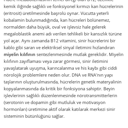
kemik iliğinde sağlıklı ve fonksiyonel kırmızı kan hücrelerinin
(eritrosit) üretilmesinde başrolü oynar. Vücutta yeterli
kobalamin bulunmadığında, kan hücreleri bölünemez,
normalden daha büyük, oval ve işlevsiz hale gelerek
megaloblastik anemi adı verilen tehlikeli bir kansızlık türüne
yol açar. Aynı zamanda B12 vitamini, sinir hücrelerini bir
kablo gibi saran ve elektriksel sinyal iletimini hızlandıran
miyelin kılıfının
sentezlenmesinde mutlak gereklidir. Miyelin
kılıfının zayıflaması veya zarar görmesi, sinir iletimini
yavaşlatarak uyuşma, karıncalanma ve his kaybı gibi ciddi
nörolojik problemlere neden olur. DNA ve RNA'nın yapı
taşlarının oluşturulmasında, hücrelerin genetik materyalinin
kopyalanmasında da kritik bir fonksiyona sahiptir. Beyin
işlevlerinin sağlıklı düzenlenmesinde nörotransmitterlerin
(serotonin ve dopamin gibi mutluluk ve motivasyon
hormonları) üretimine aktif olarak katılarak merkezi sinir
sisteminin bütünlüğünü sağlar.