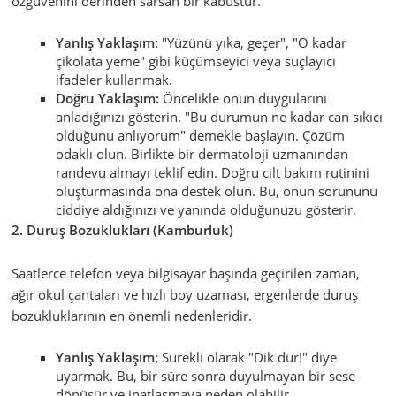
özgüvenini derinden sarsan bir kabustur.
Yanlış Yaklaşım:
"Yüzünü yıka, geçer", "O kadar
çikolata yeme" gibi küçümseyici veya suçlayıcı
ifadeler kullanmak.
Doğru Yaklaşım:
Öncelikle onun duygularını
anladığınızı gösterin. "Bu durumun ne kadar can sıkıcı
olduğunu anlıyorum" demekle başlayın. Çözüm
odaklı olun. Birlikte bir dermatoloji uzmanından
randevu almayı teklif edin. Doğru cilt bakım rutinini
oluşturmasında ona destek olun. Bu, onun sorununu
ciddiye aldığınızı ve yanında olduğunuzu gösterir.
2. Duruş Bozuklukları (Kamburluk)
Saatlerce telefon veya bilgisayar başında geçirilen zaman,
ağır okul çantaları ve hızlı boy uzaması, ergenlerde duruş
bozukluklarının en önemli nedenleridir.
Yanlış Yaklaşım:
Sürekli olarak "Dik dur!" diye
uyarmak. Bu, bir süre sonra duyulmayan bir sese
dönüşür ve inatlaşmaya neden olabilir.