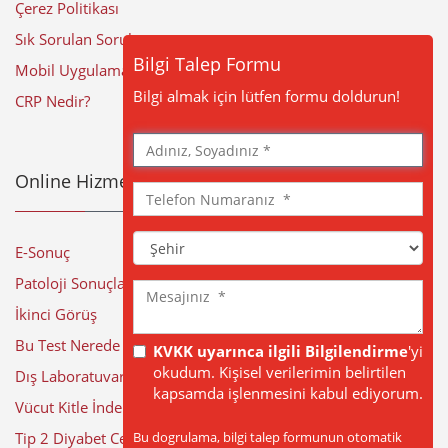
Çerez Politikası
Sık Sorulan Sorular
Bilgi Talep Formu
Mobil Uygulama
Bilgi almak için lütfen formu doldurun!
CRP Nedir?
Adınız,
Soyadınız
Online Hizmetler
Telefon
Numaranız
Şehir
E-Sonuç
Patoloji Sonuçları
Mesajınız
İkinci Görüş
Bu Test Nerede Yapılıyor?
KVKK uyarınca ilgili Bilgilendirme
'yi
okudum. Kişisel verilerimin belirtilen
Dış Laboratuvar Sonuçları
kapsamda işlenmesini kabul ediyorum.
Vücut Kitle İndeksi Hesaplama
Bu dogrulama, bilgi talep formunun otomatik
Tip 2 Diyabet Cerrahisi