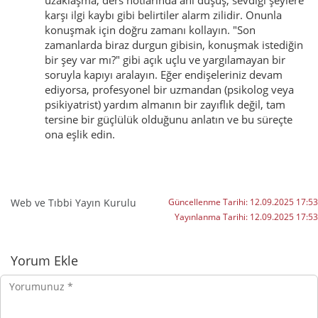
uzaklaşma, ders notlarında ani düşüş, sevdiği şeylere
karşı ilgi kaybı gibi belirtiler alarm zilidir. Onunla
konuşmak için doğru zamanı kollayın. "Son
zamanlarda biraz durgun gibisin, konuşmak istediğin
bir şey var mı?" gibi açık uçlu ve yargılamayan bir
soruyla kapıyı aralayın. Eğer endişeleriniz devam
ediyorsa, profesyonel bir uzmandan (psikolog veya
psikiyatrist) yardım almanın bir zayıflık değil, tam
tersine bir güçlülük olduğunu anlatın ve bu süreçte
ona eşlik edin.
Web ve Tıbbi Yayın Kurulu
Güncellenme Tarihi:
12.09.2025 17:53
Yayınlanma Tarihi:
12.09.2025 17:53
Yorumlar
Yorum Ekle
Yorumunuz