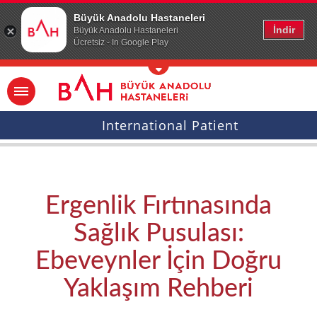
Ana icerige atla
Büyük Anadolu Hastaneleri
İndir
Büyük Anadolu Hastaneleri
Ücretsiz - In Google Play
International Patient
Ergenlik Fırtınasında
Sağlık Pusulası:
Ebeveynler İçin Doğru
Yaklaşım Rehberi