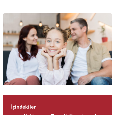
202
İçindekiler