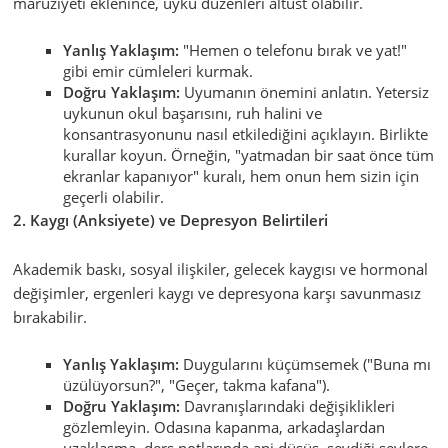
maruziyeti eklenince, uyku düzenleri altüst olabilir.
Yanlış Yaklaşım:
"Hemen o telefonu bırak ve yat!"
gibi emir cümleleri kurmak.
Doğru Yaklaşım:
Uyumanın önemini anlatın. Yetersiz
uykunun okul başarısını, ruh halini ve
konsantrasyonunu nasıl etkilediğini açıklayın. Birlikte
kurallar koyun. Örneğin, "yatmadan bir saat önce tüm
ekranlar kapanıyor" kuralı, hem onun hem sizin için
geçerli olabilir.
2. Kaygı (Anksiyete) ve Depresyon Belirtileri
Akademik baskı, sosyal ilişkiler, gelecek kaygısı ve hormonal
değişimler, ergenleri kaygı ve depresyona karşı savunmasız
bırakabilir.
Yanlış Yaklaşım:
Duygularını küçümsemek ("Buna mı
üzülüyorsun?", "Geçer, takma kafana").
Doğru Yaklaşım:
Davranışlarındaki değişiklikleri
gözlemleyin. Odasına kapanma, arkadaşlardan