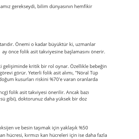
amız gerekseydi, bilim dünyasının hemfikir
rstarıdır. Önemi o kadar büyüktür ki, uzmanlar
ay önce folik asit takviyesine başlamasını önerir.
i gelişiminde kritik bir rol oynar. Özellikle bebeğin
görevi görür. Yeterli folik asit alımı, "Nöral Tüp
i doğum kusurları riskini %70'e varan oranlarda
 folik asit takviyesi önerilir. Ancak bazı
üsü gibi), doktorunuz daha yüksek bir doz
ksijen ve besin taşımak için yaklaşık %50
n hücresi, kırmızı kan hücreleri için ise daha fazla