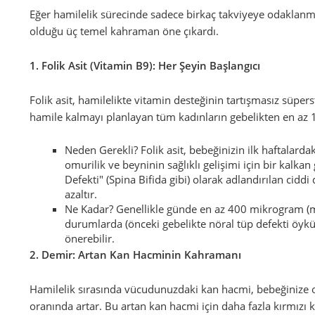
Eğer hamilelik sürecinde sadece birkaç takviyeye odaklanm
olduğu üç temel kahraman öne çıkardı.
1. Folik Asit (Vitamin B9): Her Şeyin Başlangıcı
Folik asit, hamilelikte vitamin desteğinin tartışmasız süpe
hamile kalmayı planlayan tüm kadınların gebelikten en az 1 
Neden Gerekli? Folik asit, bebeğinizin ilk haftalardak
omurilik ve beyninin sağlıklı gelişimi için bir kalkan 
Defekti" (Spina Bifida gibi) olarak adlandırılan cidd
azaltır.
Ne Kadar? Genellikle günde en az 400 mikrogram (mcg)
durumlarda (önceki gebelikte nöral tüp defekti öyk
önerebilir.
2. Demir: Artan Kan Hacminin Kahramanı
Hamilelik sırasında vücudunuzdaki kan hacmi, bebeğinize o
oranında artar. Bu artan kan hacmi için daha fazla kırmızı ka