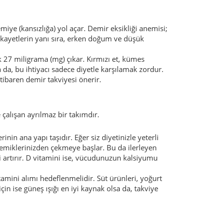
miye (kansızlığa) yol açar. Demir eksikliği anemisi;
şikayetlerin yanı sıra, erken doğum ve düşük
k 27 miligrama (mg) çıkar. Kırmızı et, kümes
a da, bu ihtiyacı sadece diyetle karşılamak zordur.
tibaren demir takviyesi önerir.
e çalışan ayrılmaz bir takımdır.
nin ana yapı taşıdır. Eğer siz diyetinizle yeterli
 kemiklerinizden çekmeye başlar. Bu da ilerleyen
ni artırır. D vitamini ise, vücudunuzun kalsiyumu
ini alımı hedeflenmelidir. Süt ürünleri, yoğurt
çin ise güneş ışığı en iyi kaynak olsa da, takviye