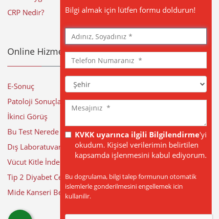
Bilgi almak için lütfen formu doldurun!
CRP Nedir?
Adınız,
Soyadınız
Online Hizmetler
Telefon
Numaranız
Şehir
E-Sonuç
Patoloji Sonuçları
Mesajınız
İkinci Görüş
Bu Test Nerede Yapılıyor?
KVKK uyarınca ilgili Bilgilendirme
'yi
okudum. Kişisel verilerimin belirtilen
Dış Laboratuvar Sonuçları
kapsamda işlenmesini kabul ediyorum.
Vücut Kitle İndeksi Hesaplama
Bu dogrulama, bilgi talep formunun otomatik
Tip 2 Diyabet Cerrahisi
islemlerle gonderilmesini engellemek icin
Mide Kanseri Belirtileri
kullanilir.