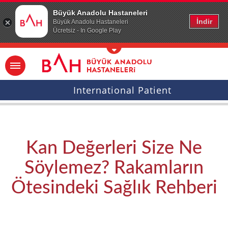
Ana icerige atla
Büyük Anadolu Hastaneleri
İndir
Büyük Anadolu Hastaneleri
Ücretsiz - In Google Play
International Patient
Kan Değerleri Size Ne
Söylemez? Rakamların
Ötesindeki Sağlık Rehberi