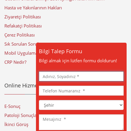
Hasta ve Yakınlarının Hakları
Ziyaretçi Politikası
Refakatçi Politikası
Çerez Politikası
Sık Sorulan Sorular
Bilgi Talep Formu
Mobil Uygulama
Bilgi almak için lütfen formu doldurun!
CRP Nedir?
Adınız,
Soyadınız
Online Hizmetler
Telefon
Numaranız
Şehir
E-Sonuç
Patoloji Sonuçları
Mesajınız
İkinci Görüş