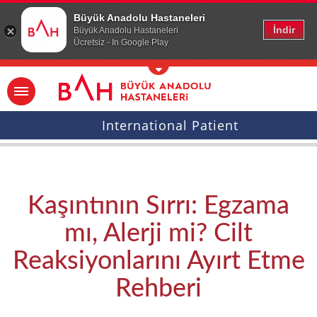
Ana icerige atla
Büyük Anadolu Hastaneleri
İndir
Büyük Anadolu Hastaneleri
Ücretsiz - In Google Play
International Patient
Kaşıntının Sırrı: Egzama
mı, Alerji mi? Cilt
Reaksiyonlarını Ayırt Etme
Rehberi