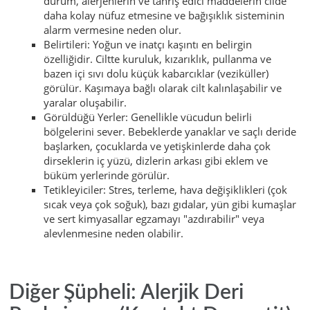
durum, alerjenlerin ve tahriş edici maddelerin cilde
daha kolay nüfuz etmesine ve bağışıklık sisteminin
alarm vermesine neden olur.
Belirtileri: Yoğun ve inatçı kaşıntı en belirgin
özelliğidir. Ciltte kuruluk, kızarıklık, pullanma ve
bazen içi sıvı dolu küçük kabarcıklar (veziküller)
görülür. Kaşımaya bağlı olarak cilt kalınlaşabilir ve
yaralar oluşabilir.
Görüldüğü Yerler: Genellikle vücudun belirli
bölgelerini sever. Bebeklerde yanaklar ve saçlı deride
başlarken, çocuklarda ve yetişkinlerde daha çok
dirseklerin iç yüzü, dizlerin arkası gibi eklem ve
büküm yerlerinde görülür.
Tetikleyiciler: Stres, terleme, hava değişiklikleri (çok
sıcak veya çok soğuk), bazı gıdalar, yün gibi kumaşlar
ve sert kimyasallar egzamayı "azdırabilir" veya
alevlenmesine neden olabilir.
Diğer Şüpheli: Alerjik Deri