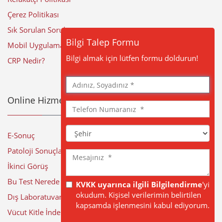
Çerez Politikası
Sık Sorulan Sorular
Bilgi Talep Formu
Mobil Uygulama
Bilgi almak için lütfen formu doldurun!
CRP Nedir?
Adınız,
Soyadınız
Online Hizmetler
Telefon
Numaranız
Şehir
E-Sonuç
Patoloji Sonuçları
Mesajınız
İkinci Görüş
Bu Test Nerede Yapılıyor?
KVKK uyarınca ilgili Bilgilendirme
'yi
okudum. Kişisel verilerimin belirtilen
Dış Laboratuvar Sonuçları
kapsamda işlenmesini kabul ediyorum.
Vücut Kitle İndeksi Hesaplama