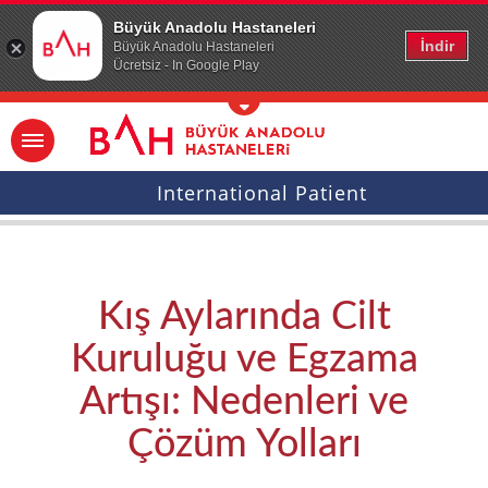
Ana icerige atla
Büyük Anadolu Hastaneleri
İndir
Büyük Anadolu Hastaneleri
Ücretsiz - In Google Play
International Patient
Kış Aylarında Cilt
Kuruluğu ve Egzama
Artışı: Nedenleri ve
Çözüm Yolları