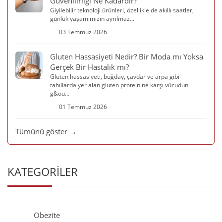
Güvenilirliği Ne Kadardır?
Giyilebilir teknoloji ürünleri, özellikle de akıllı saatler,
günlük yaşamımızın ayrılmaz...
03 Temmuz 2026
Gluten Hassasiyeti Nedir? Bir Moda mı Yoksa
Gerçek Bir Hastalık mı?
Gluten hassasiyeti, buğday, çavdar ve arpa gibi
tahıllarda yer alan gluten proteinine karşı vücudun
g&ou...
01 Temmuz 2026
Tümünü göster →
KATEGORİLER
Obezite