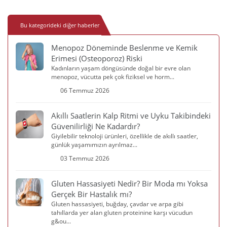
Bu kategorideki diğer haberler
Menopoz Döneminde Beslenme ve Kemik
Erimesi (Osteoporoz) Riski
Kadınların yaşam döngüsünde doğal bir evre olan
menopoz, vücutta pek çok fiziksel ve horm...
06 Temmuz 2026
Akıllı Saatlerin Kalp Ritmi ve Uyku Takibindeki
Güvenilirliği Ne Kadardır?
Giyilebilir teknoloji ürünleri, özellikle de akıllı saatler,
günlük yaşamımızın ayrılmaz...
03 Temmuz 2026
Gluten Hassasiyeti Nedir? Bir Moda mı Yoksa
Gerçek Bir Hastalık mı?
Gluten hassasiyeti, buğday, çavdar ve arpa gibi
tahıllarda yer alan gluten proteinine karşı vücudun
g&ou...