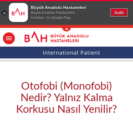
Ana icerige atla
Büyük Anadolu Hastaneleri
İndir
Büyük Anadolu Hastaneleri
Ücretsiz - In Google Play
International Patient
Otofobi (Monofobi)
Nedir? Yalnız Kalma
Korkusu Nasıl Yenilir?