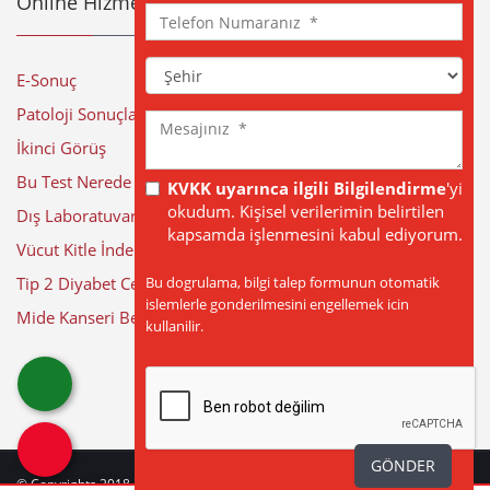
Online Hizmetler
Telefon
Numaranız
Şehir
E-Sonuç
Patoloji Sonuçları
Mesajınız
İkinci Görüş
Bu Test Nerede Yapılıyor?
KVKK uyarınca ilgili Bilgilendirme
'yi
okudum. Kişisel verilerimin belirtilen
Dış Laboratuvar Sonuçları
kapsamda işlenmesini kabul ediyorum.
Vücut Kitle İndeksi Hesaplama
Bu dogrulama, bilgi talep formunun otomatik
Tip 2 Diyabet Cerrahisi
islemlerle gonderilmesini engellemek icin
Mide Kanseri Belirtileri
kullanilir.
GÖNDER
© Copyrights 2018 - 2026
BÜYÜK ANADOLU HASTANELERİ
| Web Tasarım