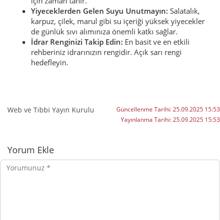
için zaman tanır.
Yiyeceklerden Gelen Suyu Unutmayın:
Salatalık,
karpuz, çilek, marul gibi su içeriği yüksek yiyecekler
de günlük sıvı alımınıza önemli katkı sağlar.
İdrar Renginizi Takip Edin:
En basit ve en etkili
rehberiniz idrarınızın rengidir. Açık sarı rengi
hedefleyin.
Web ve Tıbbi Yayın Kurulu
Güncellenme Tarihi:
25.09.2025 15:53
Yayınlanma Tarihi:
25.09.2025 15:53
Yorumlar
Yorum Ekle
Yorumunuz