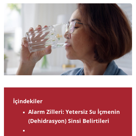
202
İçindekiler
Alarm Zilleri: Yetersiz Su İçmenin
(Dehidrasyon) Sinsi Belirtileri