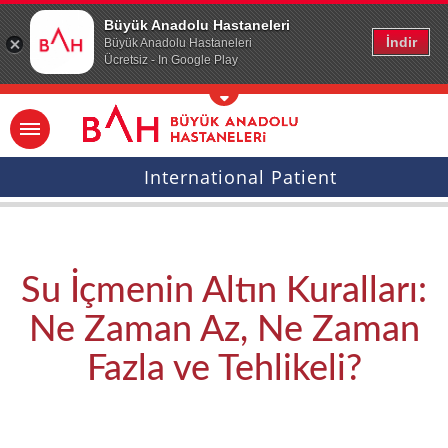
Ana icerige atla
Büyük Anadolu Hastaneleri
İndir
Büyük Anadolu Hastaneleri
Ücretsiz - In Google Play
International Patient
Su İçmenin Altın Kuralları:
Ne Zaman Az, Ne Zaman
Fazla ve Tehlikeli?