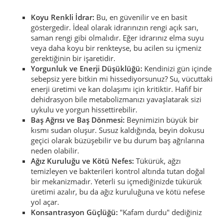
Koyu Renkli İdrar:
Bu, en güvenilir ve en basit
göstergedir. İdeal olarak idrarınızın rengi açık sarı,
saman rengi gibi olmalıdır. Eğer idrarınız elma suyu
veya daha koyu bir renkteyse, bu acilen su içmeniz
gerektiğinin bir işaretidir.
Yorgunluk ve Enerji Düşüklüğü:
Kendinizi gün içinde
sebepsiz yere bitkin mi hissediyorsunuz? Su, vücuttaki
enerji üretimi ve kan dolaşımı için kritiktir. Hafif bir
dehidrasyon bile metabolizmanızı yavaşlatarak sizi
uykulu ve yorgun hissettirebilir.
Baş Ağrısı ve Baş Dönmesi:
Beynimizin büyük bir
kısmı sudan oluşur. Susuz kaldığında, beyin dokusu
geçici olarak büzüşebilir ve bu durum baş ağrılarına
neden olabilir.
Ağız Kuruluğu ve Kötü Nefes:
Tükürük, ağzı
temizleyen ve bakterileri kontrol altında tutan doğal
bir mekanizmadır. Yeterli su içmediğinizde tükürük
üretimi azalır, bu da ağız kuruluğuna ve kötü nefese
yol açar.
Konsantrasyon Güçlüğü:
"Kafam durdu" dediğiniz