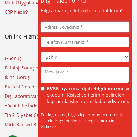
Bilgi Talep Formu
Mobil Uygulama
Bilgi almak için lütfen formu doldurun!
CRP Nedir?
Adınız,
Soyadınız
Online Hizmetler
Telefon
Numaranız
Şehir
E-Sonuç
Patoloji Sonuçları
Mesajınız
İkinci Görüş
Bu Test Nerede Yapılıyor?
KVKK uyarınca ilgili Bilgilendirme
'yi
okudum. Kişisel verilerimin belirtilen
Dış Laboratuvar Sonuçları
kapsamda işlenmesini kabul ediyorum.
Vücut Kitle İndeksi Hesaplama
Bu dogrulama, bilgi talep formunun otomatik
Tip 2 Diyabet Cerrahisi
islemlerle gonderilmesini engellemek icin
Mide Kanseri Belirtileri
kullanilir.