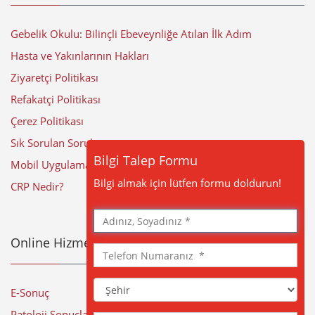
Gebelik Okulu: Bilinçli Ebeveynliğe Atılan İlk Adım
Hasta ve Yakınlarının Hakları
Ziyaretçi Politikası
Refakatçi Politikası
Çerez Politikası
Sık Sorulan Sorular
Bilgi Talep Formu
Mobil Uygulama
Bilgi almak için lütfen formu doldurun!
CRP Nedir?
Adınız,
Soyadınız
Online Hizmetler
Telefon
Numaranız
Şehir
E-Sonuç
Patoloji Sonuçları