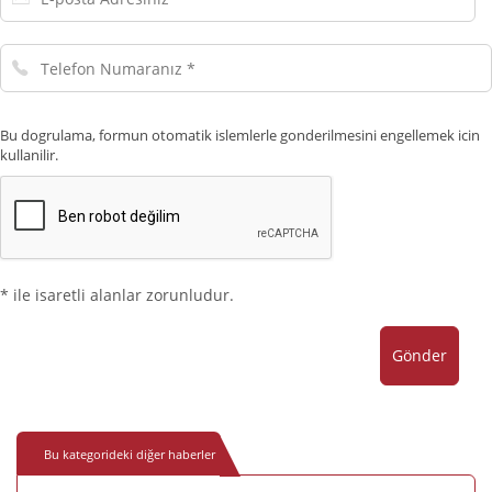
posta
Adresiniz
Telefon
Numaranız
Bu dogrulama, formun otomatik islemlerle gonderilmesini engellemek icin
kullanilir.
* ile isaretli alanlar zorunludur.
Gönder
Bu kategorideki diğer haberler