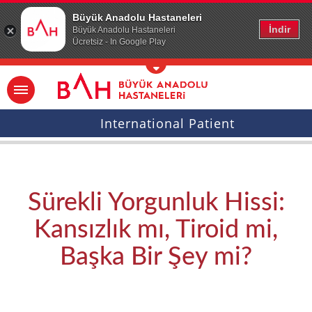
Ana icerige atla
Büyük Anadolu Hastaneleri
İndir
Büyük Anadolu Hastaneleri
Ücretsiz - In Google Play
International Patient
Sürekli Yorgunluk Hissi:
Kansızlık mı, Tiroid mi,
Başka Bir Şey mi?