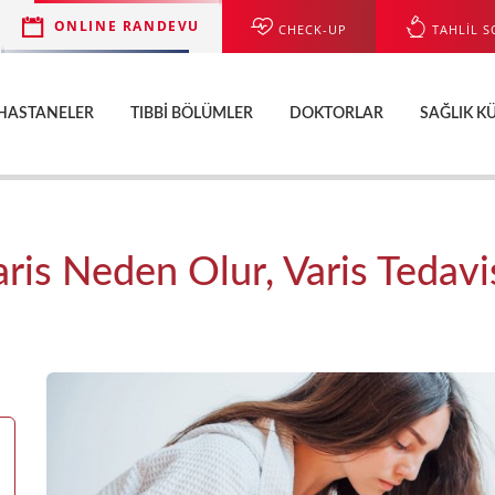
ONLINE RANDEVU
CHECK-UP
TAHLİL S
HASTANELER
TIBBI BÖLÜMLER
DOKTORLAR
SAĞLIK K
ris Neden Olur, Varis Tedavis