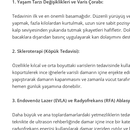
1. Yaşam Tarzı Değişiklikleri ve Varis Çorabı:
Tedavinin ilk ve en önemli basamağıdır. Düzenli yürüyüş ve 
yapmak, fazla kilolardan kurtulmak, uzun süre sabit pozis
kalp seviyesinden yukarıda tutmak şikayetleri hafifletir. Dok
bacaklara dışarıdan basınç uygulayarak kan dolaşımını destekl
2. Skleroterapi (Köpük Tedavisi):
Özellikle kılcal ve orta boyuttaki varislerin tedavisinde kulla
köpürtülerek ince iğnelerle varisli damarın içine enjekte edi
yapıştırarak damarın kapanmasını ve zamanla vücut tarafın
hemen günlük yaşamına dönebilir.
3. Endovenöz Lazer (EVLA) ve Radyofrekans (RFA) Ablas
Daha büyük ve ana toplardamarlardaki yetmezliklerin tedavi
teknikte de ultrason rehberliğinde damar içine ince bir katete
radyofrekans enerjisi kullanılarak damar içeriden ısıtılır ve