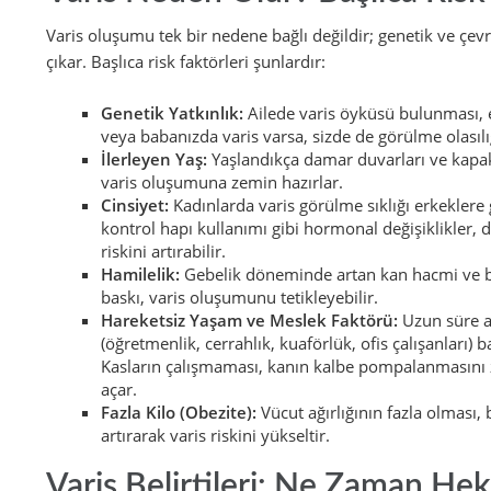
Varis oluşumu tek bir nedene bağlı değildir; genetik ve çev
çıkar. Başlıca risk faktörleri şunlardır:
Genetik Yatkınlık:
Ailede varis öyküsü bulunması, e
veya babanızda varis varsa, sizde de görülme olasılığ
İlerleyen Yaş:
Yaşlandıkça damar duvarları ve kapakçı
varis oluşumuna zemin hazırlar.
Cinsiyet:
Kadınlarda varis görülme sıklığı erkekler
kontrol hapı kullanımı gibi hormonal değişiklikler,
riskini artırabilir.
Hamilelik:
Gebelik döneminde artan kan hacmi ve b
baskı, varis oluşumunu tetikleyebilir.
Hareketsiz Yaşam ve Meslek Faktörü:
Uzun süre a
(öğretmenlik, cerrahlık, kuaförlük, ofis çalışanları)
Kasların çalışmaması, kanın kalbe pompalanmasını z
açar.
Fazla Kilo (Obezite):
Vücut ağırlığının fazla olması,
artırarak varis riskini yükseltir.
Varis Belirtileri: Ne Zaman He