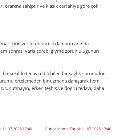
arı oranına sahiptir ve klasik cerrahiye göre çok
damar içine verilerek varisli damarın anında
şlem sonrası varis çorabı giyme zorunluluğunun
bir şekilde tedavi edilebilen bir sağlık sorunudur.
z, durumu ertelemeden bir uzmana danışarak hem
iniz. Unutmayın, erken teşhis ve doğru tedavi, daha
i:
11.07.2025 17:40
Güncellenme Tarihi:
11.07.2025 17:40