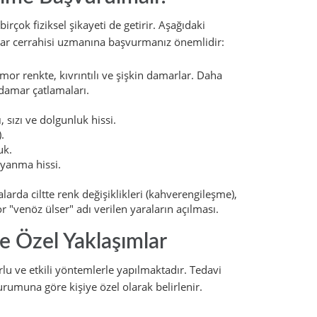
irçok fiziksel şikayeti de getirir. Aşağıdaki
damar cerrahisi uzmanına başvurmanız önemlidir:
mor renkte, kıvrıntılı ve şişkin damarlar. Daha
 damar çatlamaları.
 sızı ve dolgunluk hissi.
.
uk.
 yanma hissi.
arda ciltte renk değişiklikleri (kahverengileşme),
or "venöz ülser" adı verilen yaraların açılması.
ye Özel Yaklaşımlar
u ve etkili yöntemlerle yapılmaktadır. Tedavi
durumuna göre kişiye özel olarak belirlenir.