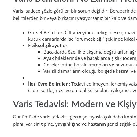
Varis, sadece gözle görülen bir sorun değildir. Beraberinde b
belirtilerden bir veya birkaçını yaşıyorsanız bir kalp ve 
Görsel Belirtiler:
Cilt yüzeyinde belirginleşen, mavi-
küçük damarlarda ise "örümcek ağı" şeklinde kılcal
Fiziksel Şikayetler:
Bacaklarda özellikle akşama doğru artan ağrı,
Ayak bileklerinde ve bacaklarda şişlik (ödem)
Geceleri artan bacak krampları ve huzursuzl
Varisli damarların olduğu bölgede kaşıntı ve
İleri Evre Belirtileri:
Tedavi edilmeyen ilerlemiş vakal
cildin sertleşmesi ve en tehlikelisi olan, iyileşmesi z
Varis Tedavisi: Modern ve Kişi
Günümüzde varis tedavisi, geçmişe kıyasla çok daha konforl
planı; varisin tipine, yaygınlığına ve hastanın genel sağlık 