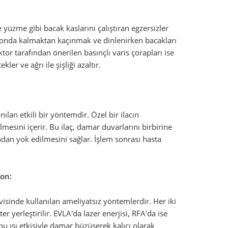
yüzme gibi bacak kaslarını çalıştıran egzersizler
yonda kalmaktan kaçınmak ve dinlenirken bacakları
tor tarafından önerilen basınçlı varis çorapları ise
er ve ağrı ile şişliği azaltır.
nılan etkili bir yöntemdir. Özel bir ilacın
lmesini içerir. Bu ilaç, damar duvarlarını birbirine
dan yok edilmesini sağlar. İşlem sonrası hasta
yon:
sinde kullanılan ameliyatsız yöntemlerdir. Her iki
r yerleştirilir. EVLA'da lazer enerjisi, RFA'da ise
 bu ısı etkisiyle damar büzüşerek kalıcı olarak