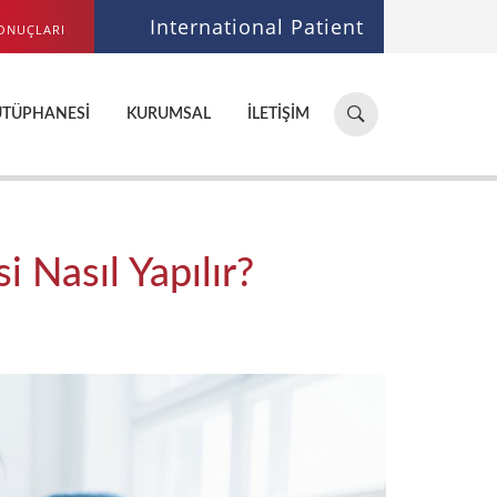
International Patient
ONUÇLARI
Hastane,
ÜTÜPHANESI
KURUMSAL
İLETIŞIM
doktor,
bölüm
ara...
i Nasıl Yapılır?