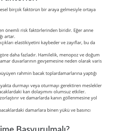
resel birçok faktörün bir araya gelmesiyle ortaya
n önemli risk faktörlerinden biridir. Eğer anne
ı artar.
kları elastikiyetini kaybeder ve zayıflar, bu da
e göre daha fazladır. Hamilelik, menopoz ve doğum
 damar duvarlarının gevşemesine neden olarak varis
üyüyen rahmin bacak toplardamarlarına yaptığı
yakta durmayı veya oturmayı gerektiren meslekler
 bacaklardaki kan dolaşımını olumsuz etkiler.
orlaştırır ve damarlarda kanın göllenmesine yol
 bacaklardaki damarlara binen yükü ve basıncı
kime Başvurulmalı?