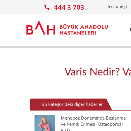
Ana icerige atla
444 3 703
ÜYE GIRIŞI
Varis Nedir? Va
Bu kategorideki diğer haberler
Menopoz Döneminde Beslenme
ve Kemik Erimesi (Osteoporoz)
Riski