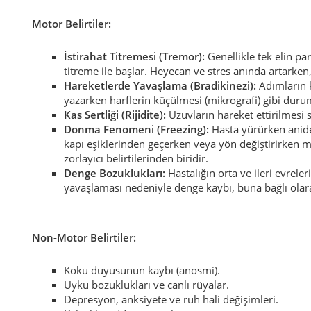
Motor Belirtiler:
İstirahat Titremesi (Tremor):
Genellikle tek elin p
titreme ile başlar. Heyecan ve stres anında artarken
Hareketlerde Yavaşlama (Bradikinezi):
Adımların 
yazarken harflerin küçülmesi (mikrografi) gibi duru
Kas Sertliği (Rijidite):
Uzuvların hareket ettirilmesi s
Donma Fenomeni (Freezing):
Hasta yürürken aniden
kapı eşiklerinden geçerken veya yön değiştirirken
zorlayıcı belirtilerinden biridir.
Denge Bozuklukları:
Hastalığın orta ve ileri evrel
yavaşlaması nedeniyle denge kaybı, buna bağlı olar
Non-Motor Belirtiler:
Koku duyusunun kaybı (anosmi).
Uyku bozuklukları ve canlı rüyalar.
Depresyon, anksiyete ve ruh hali değişimleri.