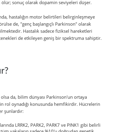
a ölür; sonuç olarak dopamin seviyeleri düşer.
a, hastalığın motor belirtileri belirginleşmeye
örülse de, "genç başlangıçlı Parkinson" olarak
ilmektedir. Hastalık sadece fiziksel hareketleri
tenekleri de etkileyen geniş bir spektruma sahiptir.
ur?
 olsa da, bilim dünyası Parkinson'un ortaya
inin rol oynadığı konusunda hemfikirdir. Hücrelerin
r şunlardır:
alarında LRRK2, PARK2, PARK7 ve PINK1 gibi belirli
k tüm vakaların sadece %10'u doğrudan genetik