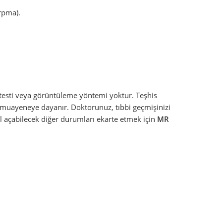
rpma).
 testi veya görüntüleme yöntemi yoktur. Teşhis
k muayeneye dayanır. Doktorunuz, tıbbi geçmişinizi
l açabilecek diğer durumları ekarte etmek için
MR