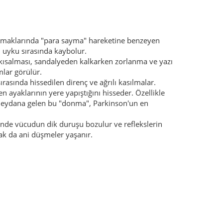
armaklarında "para sayma" hareketine benzeyen
, uyku sırasında kaybolur.
kısalması, sandalyeden kalkarken zorlanma ve yazı
mlar görülür.
ırasında hissedilen direnç ve ağrılı kasılmalar.
 ayaklarının yere yapıştığını hisseder. Özellikle
 meydana gelen bu "donma", Parkinson'un en
erinde vücudun dik duruşu bozulur ve reflekslerin
ak da ani düşmeler yaşanır.