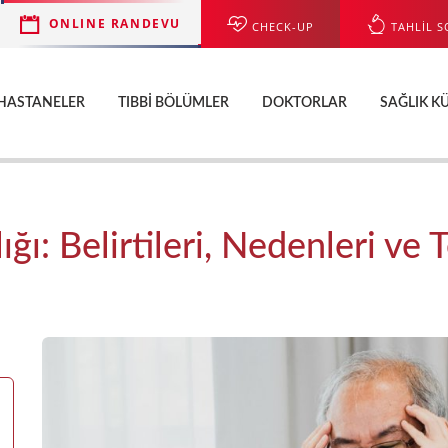
ONLINE RANDEVU
CHECK-UP
TAHLİL S
HASTANELER
TIBBI BÖLÜMLER
DOKTORLAR
SAĞLIK K
ğı: Belirtileri, Nedenleri ve