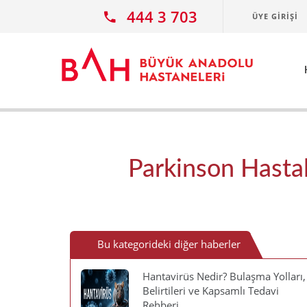
Ana icerige atla
444 3 703
ÜYE GIRIŞI
Parkinson Hastalı
Bu kategorideki diğer haberler
Hantavirüs Nedir? Bulaşma Yolları,
Belirtileri ve Kapsamlı Tedavi
Rehberi