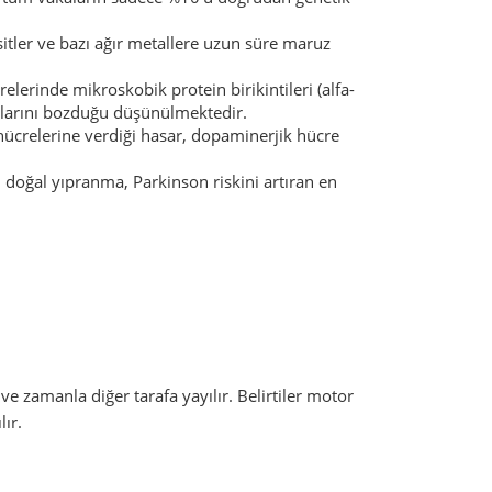
bisitler ve bazı ağır metallere uzun süre maruz
lerinde mikroskobik protein birikintileri (alfa-
onlarını bozduğu düşünülmektedir.
 hücrelerine verdiği hasar, dopaminerjik hücre
i doğal yıpranma, Parkinson riskini artıran en
 ve zamanla diğer tarafa yayılır. Belirtiler motor
lır.