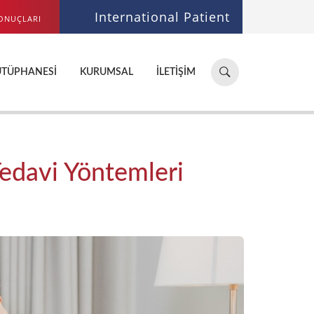
International Patient
ONUÇLARI
Hastane,
ÜTÜPHANESI
KURUMSAL
İLETIŞIM
doktor,
bölüm
ara...
 Tedavi Yöntemleri