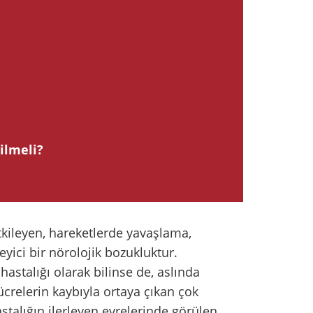
ilmeli?
etkileyen, hareketlerde yavaşlama,
eyici bir nörolojik bozukluktur.
hastalığı olarak bilinse de, aslında
crelerin kaybıyla ortaya çıkan çok
astalığın ilerleyen evrelerinde görülen