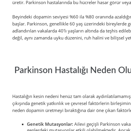
üretir. Parkinson hastalarında bu hücreler hasar görür vey
Beyindeki dopamin seviyesi %60 ila %80 oranında azaldığınd
başlar. Parkinson, genellikle 60 yaş üzerindeki bireylerde g
adlandırılan vakalarda 40'lı yaşların altında da teşhis edileb
değil, aynı zamanda uyku düzenini, ruh halini ve bilişsel ye
Parkinson Hastalığı Neden Ol
Hastalığın kesin nedeni henüz tam olarak aydınlatılamamış
çıkışında genetik yatkınlık ve çevresel faktörlerin birleşim
neden dopamin üretmeyi bıraktığına dair öne çıkan faktörle
Genetik Mutasyonlar:
Ailevi geçişli Parkinson vak
genlerdeki mutasyonlar etkili olabilmektedir. Anca