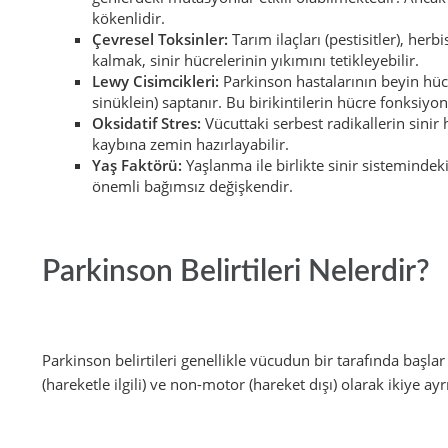
kökenlidir.
Çevresel Toksinler:
Tarım ilaçları (pestisitler), her
kalmak, sinir hücrelerinin yıkımını tetikleyebilir.
Lewy Cisimcikleri:
Parkinson hastalarının beyin hücre
sinüklein) saptanır. Bu birikintilerin hücre fonksiy
Oksidatif Stres:
Vücuttaki serbest radikallerin sinir
kaybına zemin hazırlayabilir.
Yaş Faktörü:
Yaşlanma ile birlikte sinir sistemindek
önemli bağımsız değişkendir.
Parkinson Belirtileri Nelerdir?
Parkinson belirtileri genellikle vücudun bir tarafında başlar
(hareketle ilgili) ve non-motor (hareket dışı) olarak ikiye ayrı