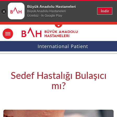
Ana icerige atla
Büyük Anadolu Hastaneleri
İndir
Büyük Anadolu Hastaneleri
Ücretsiz - In Google Play
International Patient
Sedef Hastalığı Bulaşıcı
mı?