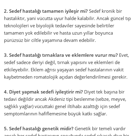
2. Sedef hastalığı tamamen iyileşir mi?
Sedef kronik bir
hastalıktır, yani vücutta uyur halde kalabilir. Ancak güncel tıp
teknolojileri ve biyolojik tedaviler sayesinde belirtiler
tamamen yok edilebilir ve hasta uzun yıllar boyunca
pürüzsüz bir ciltle yaşamına devam edebilir.
3. Sedef hastalığı tırnaklara ve eklemlere vurur mu?
Evet,
sedef sadece deriyi değil, tırnak yapısını ve eklemleri de
etkileyebilir. Eklem ağrısı yaşayan sedef hastalarının vakit
kaybetmeden romatolojik açıdan değerlendirilmesi gerekir.
4. Diyet yapmak sedefi iyileştirir mi?
Diyet tek başına bir
tedavi değildir ancak Akdeniz tipi beslenme (sebze, meyve,
sağlıklı yağlar) vücuttaki genel iltihabı azalttığı için sedef
semptomlarının hafiflemesine büyük katkı sağlar.
5. Sedef hastalığı genetik midir?
Genetik bir temeli vardır
ancak her sedef hastasının çocuğunda sedef çıkacak diye bir