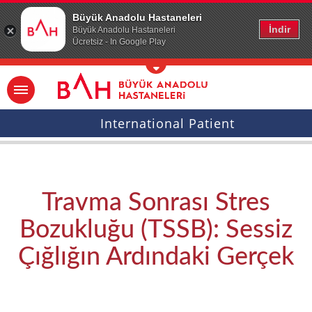
Ana icerige atla
Büyük Anadolu Hastaneleri
İndir
Büyük Anadolu Hastaneleri
Ücretsiz - In Google Play
International Patient
Travma Sonrası Stres
Bozukluğu (TSSB): Sessiz
Çığlığın Ardındaki Gerçek