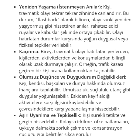
Yeniden Yaşama (İstenmeyen Anılar):
Kişi,
travmatik olayı tekrar tekrar zihninde canlandırır. Bu
durum, "flashback" olarak bilinen, olayı sanki yeniden
yaşıyormuş gibi hissettiren anılar, rahatsız edici
rüyalar ve kabuslar şeklinde ortaya çıkabilir. Olayı
hatırlatan durumlar karşısında yoğun duygusal veya
fiziksel tepkiler verilebilir.
Kaçınma:
Birey, travmatik olayı hatırlatan yerlerden,
kişilerden, aktivitelerden ve konuşmalardan bilinçli
olarak uzak durmaya çalışır. Örneğin, trafik kazası
geçiren bir kişi araba kullanmaktan kaçınabilir.
Olumsuz Düşünce ve Duygudurum Değişiklikleri:
Kişi, kendisi, başkaları ve dünya hakkında olumsuz
inançlara kapılabilir. Umutsuzluk, suçluluk, utanç gibi
duygular yoğunlaşabilir. Eskiden keyif aldığı
aktivitelere karşı ilgisini kaybedebilir ve
çevresindekilere karşı yabancılaşma hissedebilir.
Aşırı Uyarılma ve Tepkisellik:
Kişi sürekli tetikte ve
gergin hissedebilir. Kolayca irkilme, öfke patlamaları,
uykuya dalmakta zorluk çekme ve konsantrasyon
güçlüğü gibi belirtiler sıkça görülür.