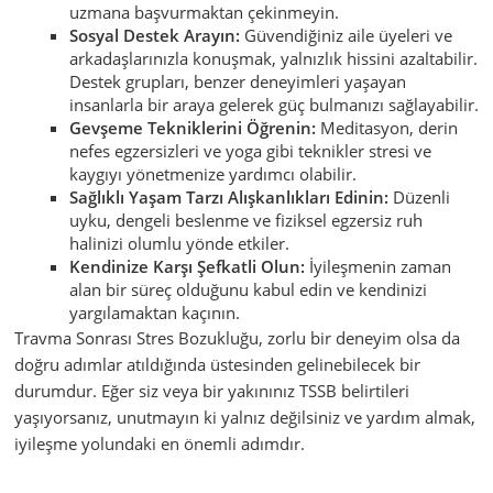
uzmana başvurmaktan çekinmeyin.
Sosyal Destek Arayın:
Güvendiğiniz aile üyeleri ve
arkadaşlarınızla konuşmak, yalnızlık hissini azaltabilir.
Destek grupları, benzer deneyimleri yaşayan
insanlarla bir araya gelerek güç bulmanızı sağlayabilir.
Gevşeme Tekniklerini Öğrenin:
Meditasyon, derin
nefes egzersizleri ve yoga gibi teknikler stresi ve
kaygıyı yönetmenize yardımcı olabilir.
Sağlıklı Yaşam Tarzı Alışkanlıkları Edinin:
Düzenli
uyku, dengeli beslenme ve fiziksel egzersiz ruh
halinizi olumlu yönde etkiler.
Kendinize Karşı Şefkatli Olun:
İyileşmenin zaman
alan bir süreç olduğunu kabul edin ve kendinizi
yargılamaktan kaçının.
Travma Sonrası Stres Bozukluğu, zorlu bir deneyim olsa da
doğru adımlar atıldığında üstesinden gelinebilecek bir
durumdur. Eğer siz veya bir yakınınız TSSB belirtileri
yaşıyorsanız, unutmayın ki yalnız değilsiniz ve yardım almak,
iyileşme yolundaki en önemli adımdır.