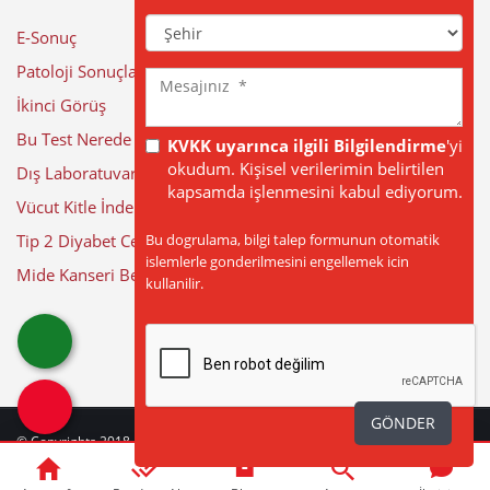
Şehir
E-Sonuç
Patoloji Sonuçları
Mesajınız
İkinci Görüş
Bu Test Nerede Yapılıyor?
KVKK uyarınca ilgili Bilgilendirme
'yi
okudum. Kişisel verilerimin belirtilen
Dış Laboratuvar Sonuçları
kapsamda işlenmesini kabul ediyorum.
Vücut Kitle İndeksi Hesaplama
Bu dogrulama, bilgi talep formunun otomatik
Tip 2 Diyabet Cerrahisi
islemlerle gonderilmesini engellemek icin
Mide Kanseri Belirtileri
kullanilir.
GÖNDER
© Copyrights 2018 - 2026
BÜYÜK ANADOLU HASTANELERİ
| Web Tasarım
by
web
beyaz
|
Güncelleme Tarihi: 07-08-2026