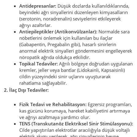
Antidepresanlar:
Düşük dozlarda kullanıldıklarında,
beyindeki ağrı sinyallerini düzenleyen kimyasalların
(serotonin, noradrenalin) seviyelerini etkileyerek
ağrıyı azaltırlar.
Antiepileptikler (Antikonvülzanlar):
Normalde sara
nöbetlerini önlemek için kullanılan bu ilaçlar
(Gabapentin, Pregabalin gibi), hasarlı sinirlerin
anormal elektrik sinyalleri göndermesini engelleyerek
nöropatik ağrıda oldukça etkilidir.
Topikal Tedaviler:
Ağrılı bölgeye doğrudan uygulanan
kremler, jeller veya bantlar (Lidokainli, Kapsaisinli)
cildin yüzeyindeki sinir uçlarını uyuşturarak
rahatlama sağlayabilir.
2. İlaç Dışı Tedaviler:
Fizik Tedavi ve Rehabilitasyon:
Egzersiz programları,
kas gücünü korumaya, hareket kabiliyetini artırmaya
ve ağrıyı azaltmaya yardımcı olur.
TENS (Transkutanöz Elektriksel Sinir Stimülasyonu):
Cilde yapıştırılan elektrotlar aracılığıyla düşük voltajlı
elektrik akımı verilerek, ağrı sinyallerinin beyne