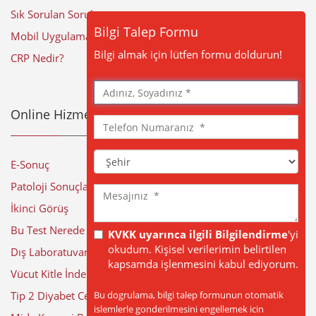
Sık Sorulan Sorular
Bilgi Talep Formu
Mobil Uygulama
Bilgi almak için lütfen formu doldurun!
CRP Nedir?
Adınız,
Soyadınız
Online Hizmetler
Telefon
Numaranız
Şehir
E-Sonuç
Patoloji Sonuçları
Mesajınız
İkinci Görüş
Bu Test Nerede Yapılıyor?
KVKK uyarınca ilgili Bilgilendirme
'yi
okudum. Kişisel verilerimin belirtilen
Dış Laboratuvar Sonuçları
kapsamda işlenmesini kabul ediyorum.
Vücut Kitle İndeksi Hesaplama
Bu dogrulama, bilgi talep formunun otomatik
Tip 2 Diyabet Cerrahisi
islemlerle gonderilmesini engellemek icin