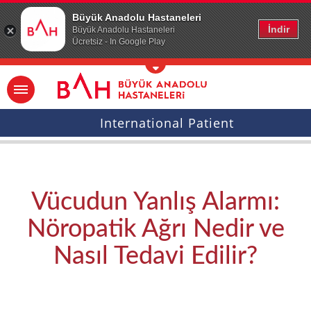
Ana icerige atla
Büyük Anadolu Hastaneleri
İndir
Büyük Anadolu Hastaneleri
Ücretsiz - In Google Play
International Patient
Vücudun Yanlış Alarmı:
Nöropatik Ağrı Nedir ve
Nasıl Tedavi Edilir?