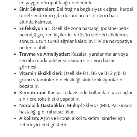
en yaygın nöropatik ağrı nedenidir.
Sinir Sıkışmaları:
Bel fıtığına bağlı siyatik ağrısı, karpal
tünel sendromu gibi durumlarda sinirlerin bası
altında kalması.
Enfeksiyonlar:
Özellikle zona hastalığı (postherpetik
nevralji) geçiren kişilerde, virüsün sinirleri etkilemesi
sonucu uzun süreli ağrılar kalabilir. HIV de nöropatiye
neden olabilir.
Travma ve Ameliyatlar:
Kazalar, yaralanmalar veya
cerrahi müdahaleler sırasında sinirlerin hasar
görmesi.
Vitamin Eksiklikleri:
Özellikle B1, B6 ve B12 gibi B
grubu vitaminlerinin eksikliği sinir fonksiyonlarını
bozabilir.
Kemoterapi:
Kanser tedavisinde kullanılan bazı ilaçlar
sinirlere toksik etki yapabilir.
Nörolojik Hastalıklar:
Multipl Skleroz (MS), Parkinson
hastalığı gibi rahatsızlıklar.
Alkolizm:
Aşırı ve kronik alkol tüketimi sinirler için
zehirleyici etki gösterir.