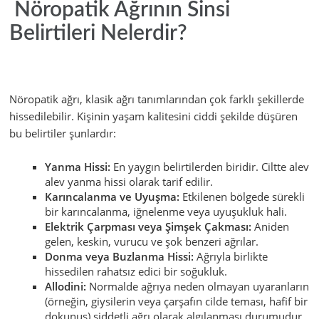
Nöropatik Ağrının Sinsi
Belirtileri Nelerdir?
Nöropatik ağrı, klasik ağrı tanımlarından çok farklı şekillerde
hissedilebilir. Kişinin yaşam kalitesini ciddi şekilde düşüren
bu belirtiler şunlardır:
Yanma Hissi:
En yaygın belirtilerden biridir. Ciltte alev
alev yanma hissi olarak tarif edilir.
Karıncalanma ve Uyuşma:
Etkilenen bölgede sürekli
bir karıncalanma, iğnelenme veya uyuşukluk hali.
Elektrik Çarpması veya Şimşek Çakması:
Aniden
gelen, keskin, vurucu ve şok benzeri ağrılar.
Donma veya Buzlanma Hissi:
Ağrıyla birlikte
hissedilen rahatsız edici bir soğukluk.
Allodini:
Normalde ağrıya neden olmayan uyaranların
(örneğin, giysilerin veya çarşafın cilde teması, hafif bir
dokunuş) şiddetli ağrı olarak algılanması durumudur.