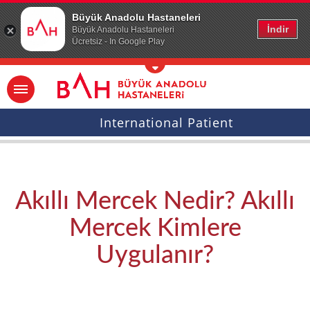
Ana icerige atla
Büyük Anadolu Hastaneleri
İndir
Büyük Anadolu Hastaneleri
Ücretsiz - In Google Play
International Patient
Akıllı Mercek Nedir? Akıllı
Mercek Kimlere
Uygulanır?