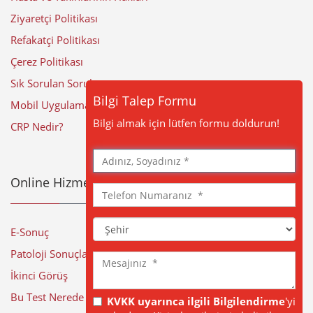
Ziyaretçi Politikası
Refakatçi Politikası
Çerez Politikası
Sık Sorulan Sorular
Bilgi Talep Formu
Mobil Uygulama
Bilgi almak için lütfen formu doldurun!
CRP Nedir?
Adınız,
Soyadınız
Online Hizmetler
Telefon
Numaranız
Şehir
E-Sonuç
Patoloji Sonuçları
Mesajınız
İkinci Görüş
Bu Test Nerede Yapılıyor?
KVKK uyarınca ilgili Bilgilendirme
'yi